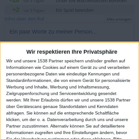
Unter die Wochenbesten kommen
vor 3 Tagen
+2
Ein Spiel beenden
vor 3 Tagen
+20
Infos über den Ruf
Alles anzeigen
Unter die Wochenbesten kommen
vor 6 Tagen
+2
Ein Spiel beenden
vor 6 Tagen
Ein paar Worte zu meiner Person...
+2
Ein Spiel beenden
vor 6 Tagen
+2
iggypop hat sein Profil nicht ergänzt
Ein Spiel beenden
vor 6 Tagen
Wir respektieren Ihre Privatsphäre
+20
Unter die Wochenbesten kommen
vor 7 Tagen
Die Spieler die Ihnen folgen werden informiert wenn sie
Wir und unsere 1538 Partner speichern und/oder greifen auf
diesen Text ändern.
+2
Informationen wie Cookies auf einem Gerät zu und verarbeiten
Ein Spiel beenden
vor 7 Tagen
personenbezogene Daten wie eindeutige Kennungen und
+2
Ein Spiel beenden
vor 7 Tagen
Standardinformationen, die von einem Gerät für personalisierte
+20
Werbung und Inhalte, Werbung und Inhaltsmessung,
Unter die Wochenbesten kommen
vor 7 Tagen
iggypop
Klubs deren Mitglied
ist (0/2)
Zielgruppenforschung und Serviceentwicklung gesendet
+40
Unter die Monatsbesten kommen
vor 7 Tagen
iggypop
gehört zu keinem Klub
werden.
Mit Ihrer Erlaubnis dürfen wir und unsere 1538 Partner
+2
Ein Spiel beenden
über Gerätescans genaue Standortdaten und Kenndaten
vor 7 Tagen
abfragen. Sie können auf die entsprechende Schaltfläche
+20
Unter die Wochenbesten kommen
vor 7 Tagen
klicken, um der o. a. Datenverarbeitung durch uns und unsere
+2
Ein Spiel beenden
vor 7 Tagen
Partner zuzustimmen. Alternativ können Sie auf detailliertere
Mitglied seit :
15-06-2015
Informationen zugreifen und Ihre Einstellungen ändern, bevor
+2
Ein Spiel beenden
vor 9 Tagen
Sie der Verarbeitung zustimmen oder diese ablehnen.
Bitte