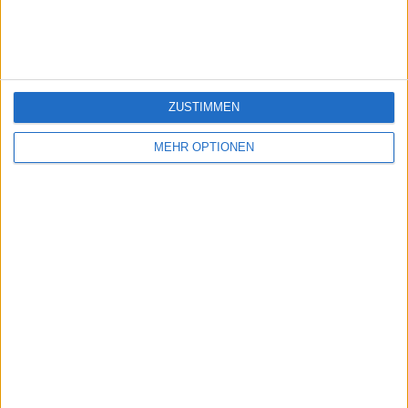
Ein problem oder einen Fehler melden
ZUSTIMMEN
juegos-geograficos.com
geographie-spiele.com
MEHR OPTIONEN
giochi-geografici.com
geoheroes.com
jeux-historiques.com
lemurdelapresse.com
jeuxpedago.com
billets-monuments.com
Schutz personenbezogener
Daten
SiteMap
Kontakt
Rechtliche Hinweise