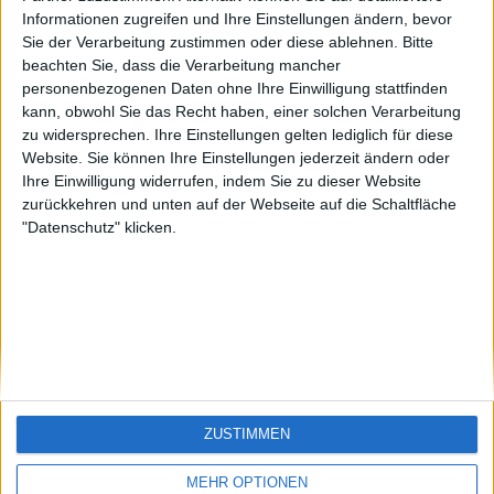
einarsson
Gerchla
Cris1972
🇺🇸 We noticed you’re visiting
Informationen zugreifen und Ihre Einstellungen ändern, bevor
from an English-speaking
Sie der Verarbeitung zustimmen oder diese ablehnen.
Bitte
#4
beachten Sie, dass die Verarbeitung mancher
country
stein
personenbezogenen Daten ohne Ihre Einwilligung stattfinden
Join our American version now and be
kann, obwohl Sie das Recht haben, einer solchen Verarbeitung
among the firsts to submit your score
zu widersprechen. Ihre Einstellungen gelten lediglich für diese
Website. Sie können Ihre Einstellungen jederzeit ändern oder
on our leaderboards!
Ihre Einwilligung widerrufen, indem Sie zu dieser Website
zurückkehren und unten auf der Webseite auf die Schaltfläche
"Datenschutz" klicken.
Let's visit GeoHeroes.com!
ZUSTIMMEN
MEHR OPTIONEN