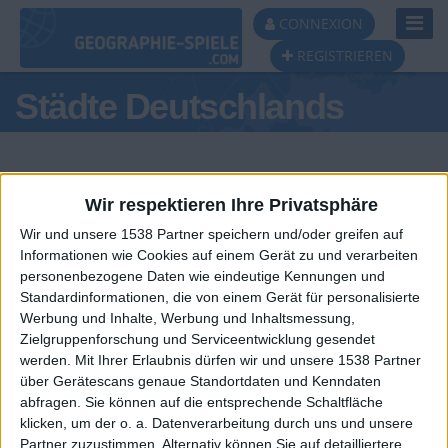
Toggl
CONNEXION
Navig
REGISTRIEREN
Städte Deutschlands
Wir respektieren Ihre Privatsphäre
Wir und unsere 1538 Partner speichern und/oder greifen auf
Tagespodest
Informationen wie Cookies auf einem Gerät zu und verarbeiten
personenbezogene Daten wie eindeutige Kennungen und
#1
#2
#3
Standardinformationen, die von einem Gerät für personalisierte
Werbung und Inhalte, Werbung und Inhaltsmessung,
Zielgruppenforschung und Serviceentwicklung gesendet
werden.
Mit Ihrer Erlaubnis dürfen wir und unsere 1538 Partner
über Gerätescans genaue Standortdaten und Kenndaten
abfragen. Sie können auf die entsprechende Schaltfläche
klicken, um der o. a. Datenverarbeitung durch uns und unsere
Partner zuzustimmen. Alternativ können Sie auf detailliertere