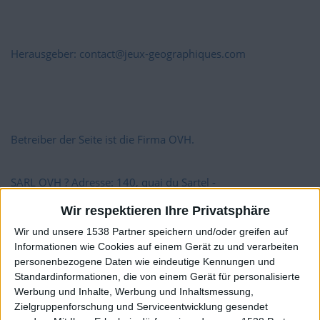
Herausgeber: contact@jeux-geographiques.com
Betreiber der Seite ist die Firma OVH.
SARL OVH ? Adresse: 140, quai du Sartel -
Wir respektieren Ihre Privatsphäre
59100 ROUBAIX
Wir und unsere 1538 Partner speichern und/oder greifen auf
Informationen wie Cookies auf einem Gerät zu und verarbeiten
personenbezogene Daten wie eindeutige Kennungen und
FRANCE ? Tel: 33899 701 761
Standardinformationen, die von einem Gerät für personalisierte
Werbung und Inhalte, Werbung und Inhaltsmessung,
Zielgruppenforschung und Serviceentwicklung gesendet
Fax: 333 20 20 09 58