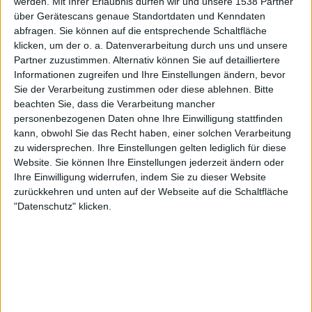
werden.
Mit Ihrer Erlaubnis dürfen wir und unsere 1538 Partner
über Gerätescans genaue Standortdaten und Kenndaten
abfragen. Sie können auf die entsprechende Schaltfläche
Gemäß den Bestimmungen des Artikels 34, ?
Datenschutzgesetz? vom 6. Januar 1978 sind Sie berechtigt,
klicken, um der o. a. Datenverarbeitung durch uns und unsere
auf die Sie betreffenden Daten bei der Société des Jeux
Partner zuzustimmen. Alternativ können Sie auf detailliertere
Culturels zuzugreifen.
Informationen zugreifen und Ihre Einstellungen ändern, bevor
Sie der Verarbeitung zustimmen oder diese ablehnen.
Bitte
Urheberrecht
beachten Sie, dass die Verarbeitung mancher
personenbezogenen Daten ohne Ihre Einwilligung stattfinden
kann, obwohl Sie das Recht haben, einer solchen Verarbeitung
Unter Anwendung des französischen Urheberrechts und
zu widersprechen. Ihre Einstellungen gelten lediglich für diese
ganz allgemein der internationalen Verträge und
Website. Sie können Ihre Einstellungen jederzeit ändern oder
Vereinbarungen zum Schutz von Urheberrechten ist es
Ihre Einwilligung widerrufen, indem Sie zu dieser Website
untersagt, die Daten, die Darstellung oder den Aufbau der
Seite ohne vorherige schriftliche Genehmigung durch die
zurückkehren und unten auf der Webseite auf die Schaltfläche
Société des Jeux Cultures für Handelszwecke zu
"Datenschutz" klicken.
vervielfältigen oder aber zu verkaufen, zu vertreiben, zu
verteilen, zu verändern oder vollständig oder teilweise unter
welcher Form auch immer zu veröffentlichen. Die Betreiber
der Seite übernehmen keinerlei Haftung für die Online-
Inhalte. Wir verpflichten uns lediglich dazu, keine
beleidigenden Inhalte und keine Inhalte zu veröffentlichen,
die mit den Themen der Seite nichts zu tun haben.