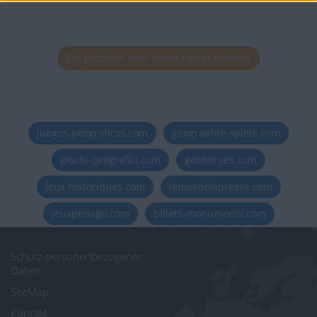
Ein problem oder einen Fehler melden
juegos-geograficos.com
geographie-spiele.com
giochi-geografici.com
geoheroes.com
jeux-historiques.com
lemurdelapresse.com
jeuxpedago.com
billets-monuments.com
Schutz personenbezogener
Daten
SiteMap
Kontakt