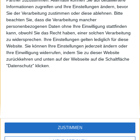
AC.DC
EnzRRh
TommyFrazier
Partner zuzustimmen. Alternativ können Sie auf detailliertere
Informationen zugreifen und Ihre Einstellungen ändern, bevor
🇺🇸 We noticed you’re visiting
Sie der Verarbeitung zustimmen oder diese ablehnen.
Bitte
from an English-speaking
#4
LA.VIDA.LOCA
beachten Sie, dass die Verarbeitung mancher
country
personenbezogenen Daten ohne Ihre Einwilligung stattfinden
kann, obwohl Sie das Recht haben, einer solchen Verarbeitung
Join our American version now and be
zu widersprechen. Ihre Einstellungen gelten lediglich für diese
among the firsts to submit your score
Website. Sie können Ihre Einstellungen jederzeit ändern oder
on our leaderboards!
Ihre Einwilligung widerrufen, indem Sie zu dieser Website
zurückkehren und unten auf der Webseite auf die Schaltfläche
"Datenschutz" klicken.
Let's visit GeoHeroes.com!
ZUSTIMMEN