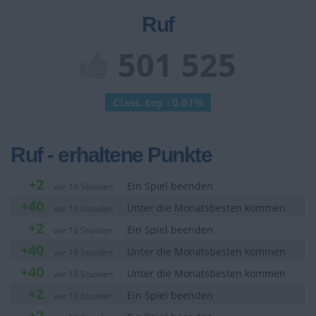
Ruf
501 525
Class. top : 0.01%
Ruf - erhaltene Punkte
+2
Ein Spiel beenden
vor 16 Stunden
+40
Unter die Monatsbesten kommen
vor 16 Stunden
+2
Ein Spiel beenden
vor 16 Stunden
+40
Unter die Monatsbesten kommen
vor 16 Stunden
+40
Unter die Monatsbesten kommen
vor 16 Stunden
+2
Ein Spiel beenden
vor 16 Stunden
+2