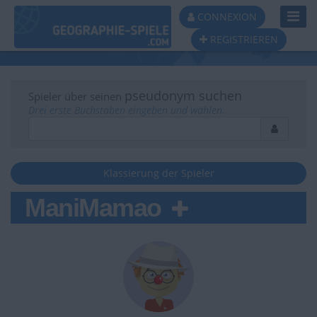
Toggl
CONNEXION
Navig
REGISTRIEREN
pseudonym suchen
Spieler über seinen
Drei erste Buchstaben eingeben und wählen.
Klassierung der Spieler
ManiMamao