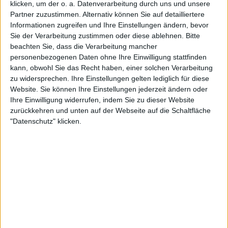
diesen Text ändern.
klicken, um der o. a. Datenverarbeitung durch uns und unsere
+40
Unter die Monatsbesten kommen
vor 8 Stunden
Partner zuzustimmen. Alternativ können Sie auf detailliertere
+2
Informationen zugreifen und Ihre Einstellungen ändern, bevor
Ein Spiel beenden
vor 8 Stunden
Sie der Verarbeitung zustimmen oder diese ablehnen.
Bitte
+2
Funny1
Klubs deren Mitglied
ist (0/2)
Ein Spiel beenden
vor 8 Stunden
beachten Sie, dass die Verarbeitung mancher
+40
Funny1
gehört zu keinem Klub
Unter die Monatsbesten kommen
personenbezogenen Daten ohne Ihre Einwilligung stattfinden
vor 8 Stunden
kann, obwohl Sie das Recht haben, einer solchen Verarbeitung
+40
Unter die Monatsbesten kommen
vor 8 Stunden
zu widersprechen. Ihre Einstellungen gelten lediglich für diese
+2
Ein Spiel beenden
vor 8 Stunden
Website. Sie können Ihre Einstellungen jederzeit ändern oder
Ihre Einwilligung widerrufen, indem Sie zu dieser Website
+2
Mitglied seit :
08-08-2016
Ein Spiel beenden
vor 8 Stunden
zurückkehren und unten auf der Webseite auf die Schaltfläche
+40
Unter die Monatsbesten kommen
vor 8 Stunden
"Datenschutz" klicken.
Kommentar(e) :
9
+40
Unter die Monatsbesten kommen
vor 8 Stunden
Spiele gespielt :
31
+2
Ein Spiel beenden
vor 8 Stunden
Spiele beendet (seit V5) :
22926
+40
Unter die Monatsbesten kommen
vor 8 Stunden
+2
Anzahl der Sterne :
92
Ein Spiel beenden
vor 8 Stunden
+40
Unter die Monatsbesten kommen
vor 8 Stunden
Durchschn. % des Bestresultats :
100%
+2
Ein Spiel beenden
vor 8 Stunden