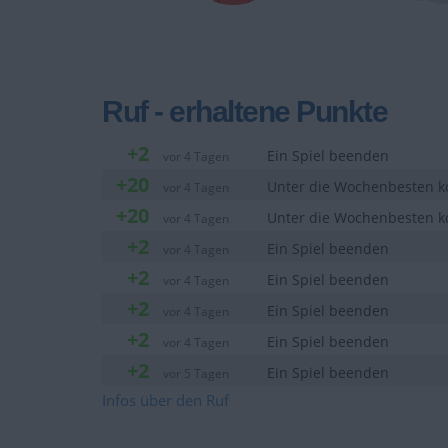
Ruf - erhaltene Punkte
+2
Ein Spiel beenden
vor 4 Tagen
+20
Unter die Wochenbesten
vor 4 Tagen
+20
Unter die Wochenbesten
vor 4 Tagen
+2
Ein Spiel beenden
vor 4 Tagen
+2
Ein Spiel beenden
vor 4 Tagen
+2
Ein Spiel beenden
vor 4 Tagen
+2
Ein Spiel beenden
vor 4 Tagen
+2
Ein Spiel beenden
vor 5 Tagen
+2
Infos über den Ruf
Ein Spiel beenden
vor 5 Tagen
+40
Unter die Monatsbesten 
vor 5 Tagen