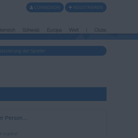
CONNEXION
REGISTRIEREN
terreich
Schweiz
Europa
Welt
|
Clubs
lassierung der Spieler
r Person...
ht ergänzt