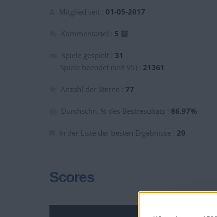
+2
Ein Spiel beenden
vor 5 Tagen
Mitglied seit :
01-05-2017
+2
Ein Spiel beenden
vor 5 Tagen
Kommentar(e) :
5
+2
Ein Spiel beenden
vor 5 Tagen
+2
Ein Spiel beenden
vor 5 Tagen
Spiele gespielt :
31
+40
Spiele beendet (seit V5) :
21361
Unter die Monatsbesten 
vor 5 Tagen
+2
Ein Spiel beenden
vor 5 Tagen
Anzahl der Sterne :
77
+2
Ein Spiel beenden
vor 7 Tagen
Durchschn. % des Bestresultats :
+2
86.97%
Ein Spiel beenden
vor 7 Tagen
+2
Ein Spiel beenden
vor 7 Tagen
In der Liste der besten Ergebnisse :
20
+2
Ein Spiel beenden
vor 7 Tagen
+2
Ein Spiel beenden
vor 7 Tagen
+2
Scores
Ein Spiel beenden
vor 8 Tagen
+2
Ein Spiel beenden
vor 8 Tagen
+40
Unter die Monatsbesten 
vor 8 Tagen