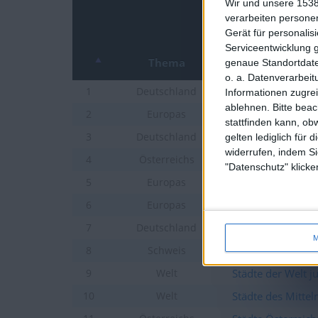
+2
Ein Spiel beenden
Wir und unsere 1538
vor 8 Tagen
verarbeiten persone
+20
Unter die Wochenbesten
vor 9 Tagen
Gerät für personali
+2
Ein Spiel beenden
vor 9 Tagen
Serviceentwicklung 
Thema
genaue Standortdate
+2
Ein Spiel beenden
vor 9 Tagen
o. a. Datenverarbeit
+2
Ein Spiel beenden
Städte Deutschla
1
vor 13 Tagen
Deutschland
Informationen zugrei
ablehnen.
Bitte bea
+20
Unter die Wochenbesten
vor 13 Tagen
Städte Europas E
2
Europas
stattfinden kann, ob
+20
Unter die Wochenbesten
vor 13 Tagen
Städte Deutschlan
3
Deutschland
gelten lediglich für 
+2
widerrufen, indem Si
Ein Spiel beenden
vor 13 Tagen
Städte Österreich
4
Österreichs
"Datenschutz" klicke
+2
Ein Spiel beenden
vor 13 Tagen
Städte Europas Ju
5
Europas
+20
Unter die Wochenbesten
vor 13 Tagen
Städte Europas
6
Europas
+40
Unter die Monatsbesten 
vor 13 Tagen
Länder Deutschl
7
Deutschland
M
+2
Ein Spiel beenden
vor 13 Tagen
Städte der Schwei
8
Schweis
+20
Unter die Wochenbesten
vor 13 Tagen
Städte der Welt j
9
Welt
+2
Ein Spiel beenden
vor 13 Tagen
Städte des Mitte
10
Welt
+20
Unter die Wochenbesten
vor 13 Tagen