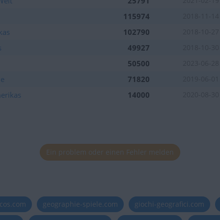
Welt
25791
2021-02-19
kommen
115974
2018-11-14
kommen
kas
102790
2018-10-27
s
49927
2018-10-30
50500
2023-06-28
ne
71820
2019-06-01
erikas
14000
2020-08-30
Ein problem oder einen Fehler melden
 kommen
icos.com
geographie-spiele.com
giochi-geografici.com