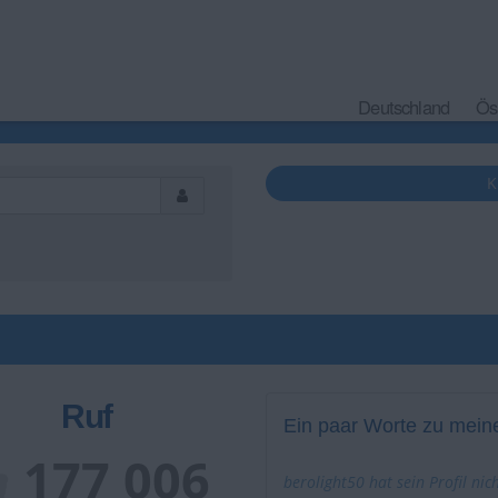
Deutschland
Ös
K
Ruf
Ein paar Worte zu meine
177 006
berolight50 hat sein Profil nic