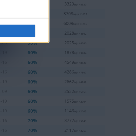
40%
8-16
3329
te(r) / 8520
40%
8-19
3708
te(r) / 11057
50%
8-19
6009
te(r) / 13285
50%
8-16
2028
te(r) / 4502
50%
9-09
2025
te(r) / 4760
60%
8-19
1878
te(r) / 3284
60%
8-16
4549
te(r) / 8520
60%
8-16
4286
te(r) / 7807
60%
8-19
2662
te(r) / 4889
60%
8-09
2532
te(r) / 5053
60%
8-19
1575
te(r) / 2904
60%
8-19
1146
te(r) / 2005
70%
8-16
3777
te(r) / 5843
70%
8-16
2117
te(r) / 3263