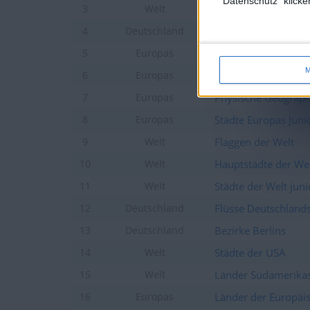
"Datenschutz" klicke
Städte der Welt
3
Welt
Länder Deutschland
4
Deutschland
Länder Europas
5
Europas
M
Städte Europas
6
Europas
Physische Geograph
7
Europas
Städte Europas Juni
8
Europas
Flaggen der Welt
9
Welt
Hauptstädte der We
10
Welt
Städte der Welt juni
11
Welt
Flüsse Deutschland
12
Deutschland
Bezirke Berlins
13
Deutschland
Städte der USA
14
Welt
Länder Südamerika
15
Welt
Länder der Europäi
16
Europas