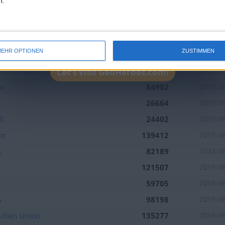
n.
136385
2019-0
s
136636
2019-0
125677
2019-0
EHR OPTIONEN
ZUSTIMMEN
85123
2019-0
ie Europas
66114
2021-0
Let's visit GeoHeroes.com!
or
84902
2019-0
26664
2019-0
lt
24402
2019-0
or
139412
2019-0
s
82189
2024-0
121507
2019-0
59705
2019-0
s
98198
2019-0
schen Union
135277
2019-0