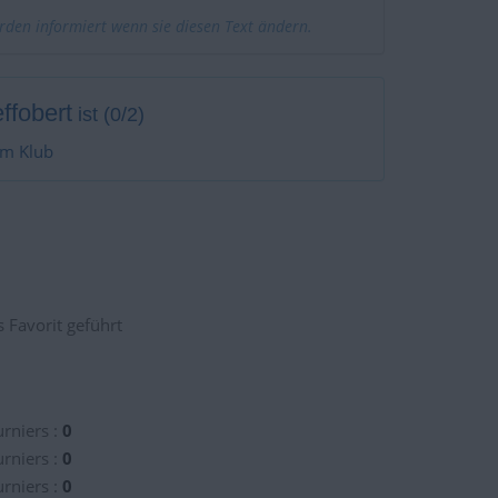
erden informiert wenn sie diesen Text ändern.
effobert
ist (0/2)
em Klub
 Favorit geführt
rniers :
0
rniers :
0
rniers :
0