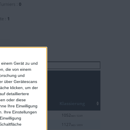
Turniers :
0
te :
1
f einem Gerät zu und
Suchen
n, die von einem
forschung und
ner über Gerätescans
äche klicken, um der
f detailliertere
men oder diese
Top
um
Klassierung
ne Ihre Einwilligung
. Ihre Einstellungen
40%
9-24
1052
te(r) / 3249
Einwilligung
40%
Schaltfläche
8-19
1127
te(r) / 2859