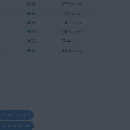
80%
8-19
3890
te(r) / 5026
80%
8-19
1711
te(r) / 2278
80%
8-16
1982
te(r) / 2542
90%
8-19
1425
te(r) / 1723
90%
8-19
5244
te(r) / 6213
90%
8-19
3093
te(r) / 3732
geoheroes.com
-monuments.com