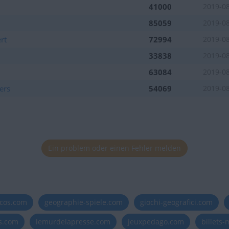
41000
2019-0
85059
2019-0
rt
72994
2019-0
33838
2019-0
63084
2019-0
ers
54069
2019-0
Ein problem oder einen Fehler melden
icos.com
geographie-spiele.com
giochi-geografici.com
es.com
lemurdelapresse.com
jeuxpedago.com
billets