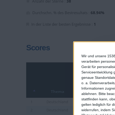
Anzahl der Sterne :
38
Durchschn. % des Bestresultats :
68.94%
In der Liste der besten Ergebnisse :
1
Scores
Wir und unsere 1538
verarbeiten persone
Gerät für personali
Serviceentwicklung 
genaue Standortdate
o. a. Datenverarbeit
Informationen zugrei
Thema
ablehnen.
Bitte bea
stattfinden kann, ob
Städte Deutschland
1
Deutschland
gelten lediglich für 
Städte Deutschlands
widerrufen, indem Si
2
Deutschland