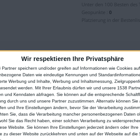
Unter den 100 Besten des 
Geopunkte :
0
Platzierung in der Bestenlis
Wir respektieren Ihre Privatsphäre
 Partner speichern und/oder greifen auf Informationen wie Cookies au
nbezogene Daten wie eindeutige Kennungen und Standardinformatione
🇺🇸 We noticed you’re visiting from
sierte Werbung und Inhalte, Werbung und Inhaltsmessung, Zielgruppen
an English-speaking country
gesendet werden.
Mit Ihrer Erlaubnis dürfen wir und unsere 1538 Part
4
n und Kenndaten abfragen. Sie können auf die entsprechende Schaltfl
Join our American version now and be among
ung durch uns und unsere Partner zuzustimmen. Alternativ können Sie au
the firsts to submit your score on our
fen und Ihre Einstellungen ändern, bevor Sie der Verarbeitung zustim
Beste
Name
Dat
leaderboards!
Ergebnisse
chten Sie, dass die Verarbeitung mancher personenbezogenen Daten oh
wohl Sie das Recht haben, einer solchen Verarbeitung zu widersprechen
s
86229
2025-0
diese Website. Sie können Ihre Einstellungen jederzeit ändern oder Ihre 
 Junior
97115
e zu dieser Website zurückkehren und unten auf der Webseite auf die 
2019-0