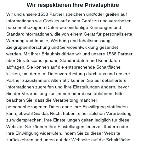
Wir respektieren Ihre Privatsphäre
Rüedu
Klubs deren Mitglied
ist (0/2)
Wir und unsere 1538 Partner speichern und/oder greifen auf
Rüedu
Informationen wie Cookies auf einem Gerät zu und verarbeiten
gehört zu keinem Klub
personenbezogene Daten wie eindeutige Kennungen und
Standardinformationen, die von einem Gerät für personalisierte
Werbung und Inhalte, Werbung und Inhaltsmessung,
Zielgruppenforschung und Serviceentwicklung gesendet
Mitglied seit :
18-10-2019
werden.
Mit Ihrer Erlaubnis dürfen wir und unsere 1538 Partner
über Gerätescans genaue Standortdaten und Kenndaten
Kommentar(e) :
1
abfragen. Sie können auf die entsprechende Schaltfläche
klicken, um der o. a. Datenverarbeitung durch uns und unsere
Spiele gespielt :
23
Partner zuzustimmen. Alternativ können Sie auf detailliertere
Spiele beendet (seit V5) :
328
Informationen zugreifen und Ihre Einstellungen ändern, bevor
Sie der Verarbeitung zustimmen oder diese ablehnen.
Bitte
Anzahl der Sterne :
22
beachten Sie, dass die Verarbeitung mancher
personenbezogenen Daten ohne Ihre Einwilligung stattfinden
Durchschn. % des Bestresultats :
48.35%
kann, obwohl Sie das Recht haben, einer solchen Verarbeitung
zu widersprechen. Ihre Einstellungen gelten lediglich für diese
Website. Sie können Ihre Einstellungen jederzeit ändern oder
In der Liste der besten Ergebnisse :
0
Ihre Einwilligung widerrufen, indem Sie zu dieser Website
Wird von
2
Spieler(n) als Favorit geführt
zurückkehren und unten auf der Webseite auf die Schaltfläche