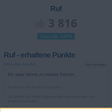
Ruf
3 816
Class. top : 4.87%
Ruf - erhaltene Punkte
Infos über den Ruf
Alles anzeigen
Ein paar Worte zu meiner Person...
Rüedu hat sein Profil nicht ergänzt
Die Spieler die Ihnen folgen werden informiert wenn sie
diesen Text ändern.