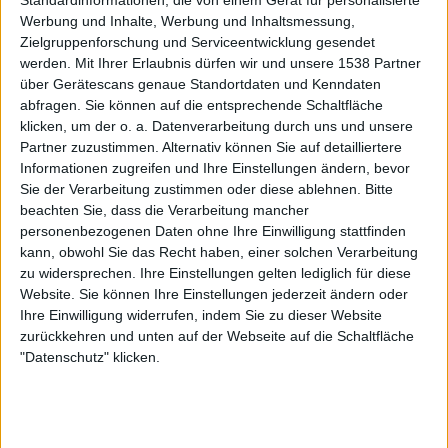
Standardinformationen, die von einem Gerät für personalisierte
Die Spieler die Ihnen folgen werden informiert wenn sie
Werbung und Inhalte, Werbung und Inhaltsmessung,
diesen Text ändern.
Zielgruppenforschung und Serviceentwicklung gesendet
werden.
Mit Ihrer Erlaubnis dürfen wir und unsere 1538 Partner
über Gerätescans genaue Standortdaten und Kenndaten
abfragen. Sie können auf die entsprechende Schaltfläche
Pferdekuchen07
Klubs deren Mitglied
ist
klicken, um der o. a. Datenverarbeitung durch uns und unsere
(0/2)
Partner zuzustimmen. Alternativ können Sie auf detailliertere
Pferdekuchen07
gehört zu keinem Klub
Informationen zugreifen und Ihre Einstellungen ändern, bevor
Sie der Verarbeitung zustimmen oder diese ablehnen.
Bitte
beachten Sie, dass die Verarbeitung mancher
personenbezogenen Daten ohne Ihre Einwilligung stattfinden
kann, obwohl Sie das Recht haben, einer solchen Verarbeitung
Mitglied seit :
29-01-2022
zu widersprechen. Ihre Einstellungen gelten lediglich für diese
Website. Sie können Ihre Einstellungen jederzeit ändern oder
Kommentar(e) :
11
Ihre Einwilligung widerrufen, indem Sie zu dieser Website
zurückkehren und unten auf der Webseite auf die Schaltfläche
Spiele gespielt :
11
"Datenschutz" klicken.
Spiele beendet (seit V5) :
59
Anzahl der Sterne :
14