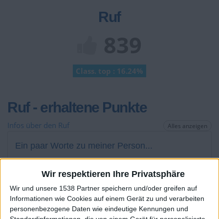
Ruf
839
Class. top : 16.24%
Ruf - erhaltene Punkte
Infos über den Ruf
Alles anzeigen
Ein paar Worte zu meiner Person...
Wenn Martin Melek Marshall Melek treffen möchte
Wir respektieren Ihre Privatsphäre
aloha, moin, servus 3 min später FBI open up
Wir und unsere 1538 Partner speichern und/oder greifen auf
ich will jetzt nicht betteln aber alle die mich
als Favoriten hinzufügen die werde selber hinzufügen
Informationen wie Cookies auf einem Gerät zu und verarbeiten
LG. Pferdekuchen07
personenbezogene Daten wie eindeutige Kennungen und