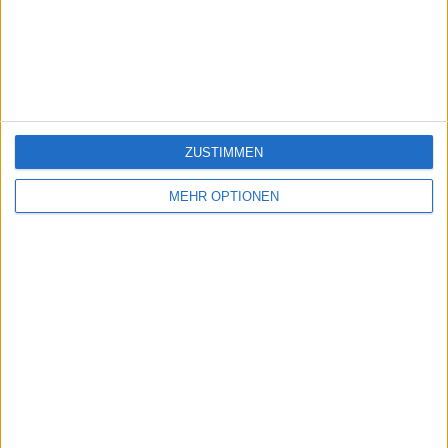
giochi-geografici.com
geoheroes.com
jeux-historiques.com
lemurdelapresse.com
jeuxpedago.com
billets-monuments.com
ZUSTIMMEN
Schutz personenbezogener
Daten
MEHR OPTIONEN
SiteMap
Kontakt
Rechtliche Hinweise
Partnerprogramm
Newsletter
Möchten Sie gerne Informationen über diese Seite erhalten?
SENDEN