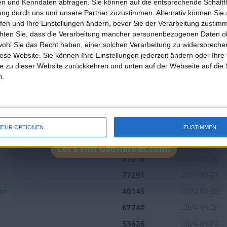
n und Kenndaten abfragen. Sie können auf die entsprechende Schaltfl
Geopunkte :
0
Join our American version now and be among
ung durch uns und unsere Partner zuzustimmen. Alternativ können Sie au
Platzierung in der Bestenlis
the firsts to submit your score on our
fen und Ihre Einstellungen ändern, bevor Sie der Verarbeitung zustim
leaderboards!
chten Sie, dass die Verarbeitung mancher personenbezogenen Daten oh
wohl Sie das Recht haben, einer solchen Verarbeitung zu widersprechen
diese Website. Sie können Ihre Einstellungen jederzeit ändern oder Ihre 
e zu dieser Website zurückkehren und unten auf der Webseite auf die 
n.
Beste
Name
Datum
Ergebnisse
EHR OPTIONEN
ZUSTIMMEN
106288
2024-10-15
Let's visit GeoHeroes.com!
37276
2023-08-30
77291
2024-10-21
or
40145
2023-08-22
67740
2024-09-20
53626
2024-09-02