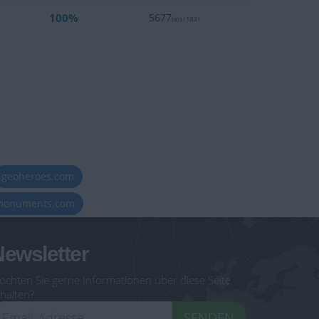
100%
5677
te(r) / 5831
geoheroes.com
-monuments.com
ewsletter
öchten Sie gerne Informationen über diese Seite
halten?
SENDEN