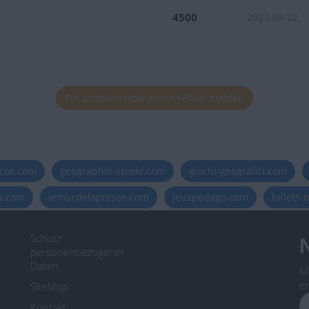
4500
2023-08-22
Ein problem oder einen Fehler melden
icos.com
geographie-spiele.com
giochi-geografici.com
es.com
lemurdelapresse.com
jeuxpedago.com
billets
Schutz
N
personenbezogener
Daten
M
er
SiteMap
Kontakt