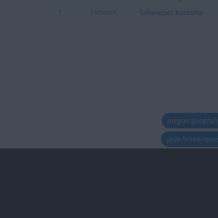
Schweizer Kantone
7
Schweis
juegos-geograf
jeux-historiqu