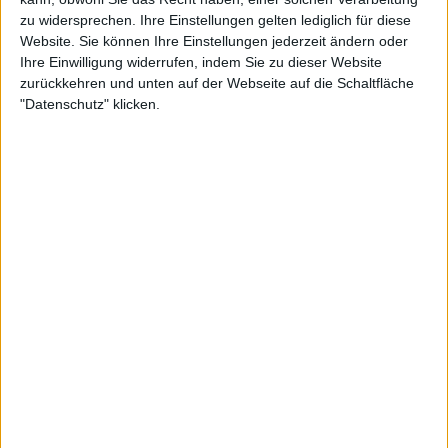
zu widersprechen. Ihre Einstellungen gelten lediglich für diese
PeterShaw
Klubs deren Mitglied
ist (1/2)
Website. Sie können Ihre Einstellungen jederzeit ändern oder
Ihre Einwilligung widerrufen, indem Sie zu dieser Website
Shadow Gamer 919
zurückkehren und unten auf der Webseite auf die Schaltfläche
"Datenschutz" klicken.
Mitglied seit :
06-09-2023
Kommentar(e) :
2
Spiele gespielt :
5
Spiele beendet (seit V5) :
21
Anzahl der Sterne :
2
🇺🇸 We noticed you’re visiting
Durchschn. % des Bestresultats :
31.91%
from an English-speaking
country
In der Liste der besten Ergebnisse :
0
Join our American version now and be
Wird von
3
Spieler(n) als Favorit geführt