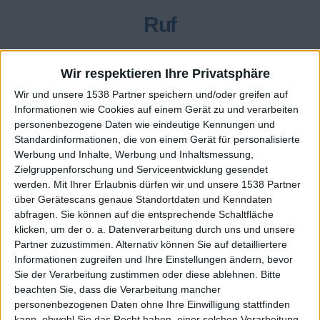
Ruf
204
Wir respektieren Ihre Privatsphäre
Wir und unsere 1538 Partner speichern und/oder greifen auf
Class. top : 45.21%
Informationen wie Cookies auf einem Gerät zu und verarbeiten
personenbezogene Daten wie eindeutige Kennungen und
Standardinformationen, die von einem Gerät für personalisierte
Ruf - erhaltene Punkte
Werbung und Inhalte, Werbung und Inhaltsmessung,
Zielgruppenforschung und Serviceentwicklung gesendet
Infos über den Ruf
Alles anzeigen
werden.
Mit Ihrer Erlaubnis dürfen wir und unsere 1538 Partner
über Gerätescans genaue Standortdaten und Kenndaten
Ein paar Worte zu meiner Person...
abfragen. Sie können auf die entsprechende Schaltfläche
klicken, um der o. a. Datenverarbeitung durch uns und unsere
Partner zuzustimmen. Alternativ können Sie auf detailliertere
Schühler
Informationen zugreifen und Ihre Einstellungen ändern, bevor
Sie der Verarbeitung zustimmen oder diese ablehnen.
Bitte
Die Spieler die Ihnen folgen werden informiert wenn sie
diesen Text ändern.
beachten Sie, dass die Verarbeitung mancher
personenbezogenen Daten ohne Ihre Einwilligung stattfinden
kann, obwohl Sie das Recht haben, einer solchen Verarbeitung