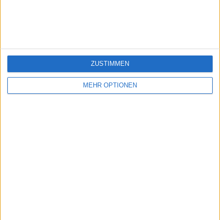
giochi-geografici.com
geoheroes.com
jeux-historiques.com
lemurdelapresse.com
jeuxpedago.com
billets-monuments.com
ZUSTIMMEN
Schutz personenbezogener
MEHR OPTIONEN
Daten
SiteMap
Kontakt
Rechtliche Hinweise
Partnerprogramm
Newsletter
Möchten Sie gerne Informationen über diese Seite erhalten?
SENDEN