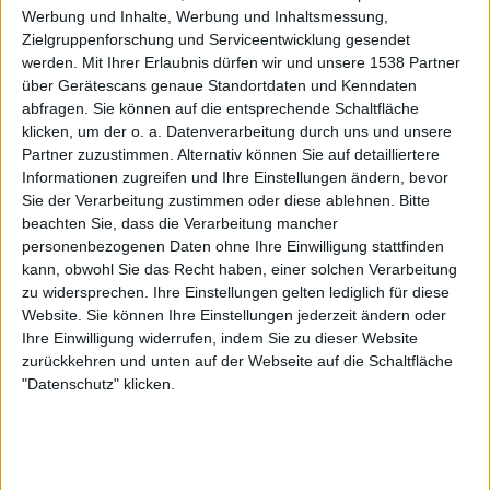
vor etwa einem
Werbung und Inhalte, Werbung und Inhaltsmessung,
+20
Unter die Wochenbesten kommen
Monat
Zielgruppenforschung und Serviceentwicklung gesendet
Infos über den Ruf
werden.
Mit Ihrer Erlaubnis dürfen wir und unsere 1538 Partner
Alles anzeigen
über Gerätescans genaue Standortdaten und Kenndaten
Ein paar Worte zu meiner Person...
abfragen. Sie können auf die entsprechende Schaltfläche
klicken, um der o. a. Datenverarbeitung durch uns und unsere
Partner zuzustimmen. Alternativ können Sie auf detailliertere
Maurin.Bhend hat sein Profil nicht ergänzt
Informationen zugreifen und Ihre Einstellungen ändern, bevor
Sie der Verarbeitung zustimmen oder diese ablehnen.
Bitte
Die Spieler die Ihnen folgen werden informiert wenn sie
beachten Sie, dass die Verarbeitung mancher
diesen Text ändern.
personenbezogenen Daten ohne Ihre Einwilligung stattfinden
kann, obwohl Sie das Recht haben, einer solchen Verarbeitung
zu widersprechen. Ihre Einstellungen gelten lediglich für diese
Maurin.Bhend
Klubs deren Mitglied
ist (0/2)
Website. Sie können Ihre Einstellungen jederzeit ändern oder
Ihre Einwilligung widerrufen, indem Sie zu dieser Website
Maurin.Bhend
gehört zu keinem Klub
zurückkehren und unten auf der Webseite auf die Schaltfläche
"Datenschutz" klicken.
Mitglied seit :
01-11-2024