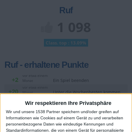
Ruf
1 098
Class. top : 13.09%
Ruf - erhaltene Punkte
vor etwa einem
+2
Ein Spiel beenden
Monat
vor etwa einem
+20
Unter die Wochenbesten kommen
Monat
vor etwa einem
+2
Wir respektieren Ihre Privatsphäre
Ein Spiel beenden
Monat
vor etwa einem
Wir und unsere 1538 Partner speichern und/oder greifen auf
+20
Unter die Wochenbesten kommen
Monat
Informationen wie Cookies auf einem Gerät zu und verarbeiten
vor etwa einem
personenbezogene Daten wie eindeutige Kennungen und
+2
Ein Spiel beenden
Monat
Standardinformationen, die von einem Gerät für personalisierte