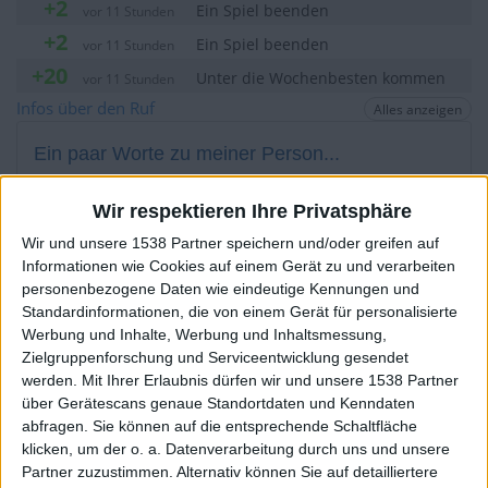
+2
Ein Spiel beenden
vor 11 Stunden
+2
Ein Spiel beenden
vor 11 Stunden
+20
Unter die Wochenbesten kommen
vor 11 Stunden
+2
Infos über den Ruf
Alles anzeigen
Ein Spiel beenden
vor 12 Stunden
+20
Unter die Wochenbesten kommen
vor 12 Stunden
Ein paar Worte zu meiner Person...
+2
Ein Spiel beenden
vor 12 Stunden
+2
KXM aus der Oberpfalz hat sein Profil nicht ergänzt
Wir respektieren Ihre Privatsphäre
Ein Spiel beenden
vor 12 Stunden
+20
Wir und unsere 1538 Partner speichern und/oder greifen auf
Unter die Wochenbesten kommen
vor 12 Stunden
Die Spieler die Ihnen folgen werden informiert wenn sie
Informationen wie Cookies auf einem Gerät zu und verarbeiten
diesen Text ändern.
+20
Unter die Wochenbesten kommen
vor 12 Stunden
personenbezogene Daten wie eindeutige Kennungen und
+2
Standardinformationen, die von einem Gerät für personalisierte
Ein Spiel beenden
vor 12 Stunden
Werbung und Inhalte, Werbung und Inhaltsmessung,
+2
Ein Spiel beenden
vor 12 Stunden
KXM aus der
Klubs deren Mitglied
Zielgruppenforschung und Serviceentwicklung gesendet
+20
Oberpfalz
ist (0/2)
werden.
Mit Ihrer Erlaubnis dürfen wir und unsere 1538 Partner
Unter die Wochenbesten kommen
vor 12 Stunden
über Gerätescans genaue Standortdaten und Kenndaten
+2
KXM aus der Oberpfalz
Ein Spiel beenden
gehört zu keinem Klub
vor 12 Stunden
abfragen. Sie können auf die entsprechende Schaltfläche
+20
klicken, um der o. a. Datenverarbeitung durch uns und unsere
Unter die Wochenbesten kommen
vor 12 Stunden
Partner zuzustimmen. Alternativ können Sie auf detailliertere
+2
Ein Spiel beenden
vor 12 Stunden