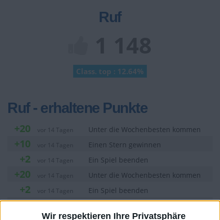
Ruf
1 148
Class. top : 12.64%
Ruf - erhaltene Punkte
+20
Unter die Wochenbesten kommen
vor 14 Tagen
+10
Einen Stern gewinnen
vor 14 Tagen
+2
Ein Spiel beenden
vor 14 Tagen
+20
Unter die Wochenbesten kommen
vor 14 Tagen
+2
Ein Spiel beenden
vor 14 Tagen
+20
Unter die Wochenbesten kommen
vor 14 Tagen
Wir respektieren Ihre Privatsphäre
+2