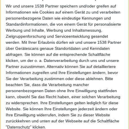
Ein Spiel beenden
vor 14 Tagen
Wir und unsere 1538 Partner speichern und/oder greifen auf
+40
Unter die Monatsbesten kommen
vor 19 Tagen
Informationen wie Cookies auf einem Gerät zu und verarbeiten
+2
Infos über den Ruf
Alles anzeigen
personenbezogene Daten wie eindeutige Kennungen und
Ein Spiel beenden
vor 19 Tagen
Standardinformationen, die von einem Gerät für personalisierte
+20
Unter die Wochenbesten kommen
vor 19 Tagen
Ein paar Worte zu meiner Person...
Werbung und Inhalte, Werbung und Inhaltsmessung,
+2
Ein Spiel beenden
Zielgruppenforschung und Serviceentwicklung gesendet
vor 19 Tagen
werden.
Mit Ihrer Erlaubnis dürfen wir und unsere 1538 Partner
+20
Free Palestine ihr Ayris
Unter die Wochenbesten kommen
vor 19 Tagen
über Gerätescans genaue Standortdaten und Kenndaten
+10
Einen Stern gewinnen
vor 19 Tagen
abfragen. Sie können auf die entsprechende Schaltfläche
Die Spieler die Ihnen folgen werden informiert wenn sie
diesen Text ändern.
klicken, um der o. a. Datenverarbeitung durch uns und unsere
+2
Ein Spiel beenden
vor 19 Tagen
Partner zuzustimmen. Alternativ können Sie auf detailliertere
+20
Unter die Wochenbesten kommen
vor 19 Tagen
Informationen zugreifen und Ihre Einstellungen ändern, bevor
Sie der Verarbeitung zustimmen oder diese ablehnen.
Bitte
+2
Ein Spiel beenden
vor 19 Tagen
FreePalestine
Klubs deren Mitglied
ist (0/2)
beachten Sie, dass die Verarbeitung mancher
+20
Unter die Wochenbesten kommen
vor 19 Tagen
personenbezogenen Daten ohne Ihre Einwilligung stattfinden
FreePalestine
gehört zu keinem Klub
+2
kann, obwohl Sie das Recht haben, einer solchen Verarbeitung
Ein Spiel beenden
vor 19 Tagen
zu widersprechen. Ihre Einstellungen gelten lediglich für diese
vor etwa einem
+20
Website. Sie können Ihre Einstellungen jederzeit ändern oder
Unter die Wochenbesten kommen
Monat
Ihre Einwilligung widerrufen, indem Sie zu dieser Website
vor etwa einem
Mitglied seit :
19-02-2026
+10
zurückkehren und unten auf der Webseite auf die Schaltfläche
Einen Stern gewinnen
Monat
"Datenschutz" klicken.
vor etwa einem