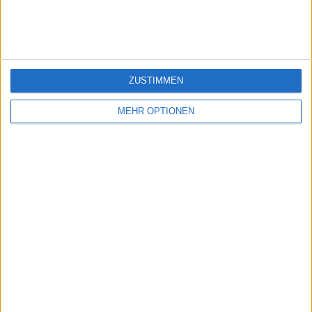
jeuxpedago.com
billets-monuments.com
Schutz personenbezogener
Daten
ZUSTIMMEN
SiteMap
Kontakt
MEHR OPTIONEN
Rechtliche Hinweise
Partnerprogramm
Newsletter
Möchten Sie gerne Informationen über diese Seite erhalten?
SENDEN
- copyright© geographie-spiele™ 2026 -