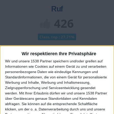
Ruf
426
Class. top : 27.71%
Wir respektieren Ihre Privatsphäre
Ruf - erhaltene Punkte
Wir und unsere 1538 Partner speichern und/oder greifen auf
Infos über den Ruf
Alles anzeigen
Informationen wie Cookies auf einem Gerät zu und verarbeiten
personenbezogene Daten wie eindeutige Kennungen und
Ein paar Worte zu meiner Person...
Standardinformationen, die von einem Gerät für personalisierte
Werbung und Inhalte, Werbung und Inhaltsmessung,
Zielgruppenforschung und Serviceentwicklung gesendet
Kuenzi hat sein Profil nicht ergänzt
werden.
Mit Ihrer Erlaubnis dürfen wir und unsere 1538 Partner
Die Spieler die Ihnen folgen werden informiert wenn sie
über Gerätescans genaue Standortdaten und Kenndaten
diesen Text ändern.
abfragen. Sie können auf die entsprechende Schaltfläche
klicken, um der o. a. Datenverarbeitung durch uns und unsere