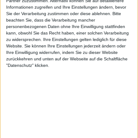
Partner zuzustimmen. Alternativ können Sie auf detailliertere
Informationen zugreifen und Ihre Einstellungen ändern, bevor
Kuenzi
Klubs deren Mitglied
ist (0/2)
Sie der Verarbeitung zustimmen oder diese ablehnen.
Bitte
Kuenzi
beachten Sie, dass die Verarbeitung mancher
gehört zu keinem Klub
personenbezogenen Daten ohne Ihre Einwilligung stattfinden
kann, obwohl Sie das Recht haben, einer solchen Verarbeitung
zu widersprechen. Ihre Einstellungen gelten lediglich für diese
Website. Sie können Ihre Einstellungen jederzeit ändern oder
Mitglied seit :
16-05-2026
Ihre Einwilligung widerrufen, indem Sie zu dieser Website
zurückkehren und unten auf der Webseite auf die Schaltfläche
Kommentar(e) :
0
"Datenschutz" klicken.
Spiele gespielt :
2
Spiele beendet (seit V5) :
23
🇺🇸 We noticed you’re visiting
Anzahl der Sterne :
6
from an English-speaking
Durchschn. % des Bestresultats :
100%
country
Join our American version now and be
In der Liste der besten Ergebnisse :
0
among the firsts to submit your score
Wird von keinem Spieler als Favorit geführt