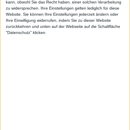
kann, obwohl Sie das Recht haben, einer solchen Verarbeitung
vor etwa einem
+10
Einen Stern gewinnen
Monat
zu widersprechen. Ihre Einstellungen gelten lediglich für diese
vor etwa einem
Website. Sie können Ihre Einstellungen jederzeit ändern oder
+20
Infos über den Ruf
Alles anzeigen
Unter die Wochenbesten kommen
Monat
Ihre Einwilligung widerrufen, indem Sie zu dieser Website
vor etwa einem
zurückkehren und unten auf der Webseite auf die Schaltfläche
+2
Ein paar Worte zu meiner Person...
Ein Spiel beenden
Monat
"Datenschutz" klicken.
NicoBono hat sein Profil nicht ergänzt
Die Spieler die Ihnen folgen werden informiert wenn sie
diesen Text ändern.
NicoBono
Klubs deren Mitglied
ist (0/2)
NicoBono
gehört zu keinem Klub
🇺🇸 We noticed you’re visiting
Mitglied seit :
06-07-2026
from an English-speaking