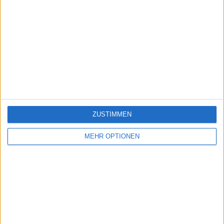
Platzierung in der Bestenliste :
1
Scores
Suchen
Beste
To
Thema
Name
Datum
Ergebnisse
2026-
Städte der Schweiz
38140
80
ZUSTIMMEN
1
Schweis
07-06
2026-
MEHR OPTIONEN
Städte Europas
74183
80
2
Europas
07-06
Ein problem oder einen Fehler melden