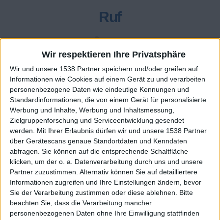
Ruf
68
Wir respektieren Ihre Privatsphäre
Wir und unsere 1538 Partner speichern und/oder greifen auf
Class. top : 76.56%
Informationen wie Cookies auf einem Gerät zu und verarbeiten
personenbezogene Daten wie eindeutige Kennungen und
Standardinformationen, die von einem Gerät für personalisierte
Ruf - erhaltene Punkte
Werbung und Inhalte, Werbung und Inhaltsmessung,
Zielgruppenforschung und Serviceentwicklung gesendet
vor etwa einem
+2
werden.
Mit Ihrer Erlaubnis dürfen wir und unsere 1538 Partner
Ein Spiel beenden
Monat
über Gerätescans genaue Standortdaten und Kenndaten
vor etwa einem
+2
abfragen. Sie können auf die entsprechende Schaltfläche
Ein Spiel beenden
Monat
klicken, um der o. a. Datenverarbeitung durch uns und unsere
vor etwa einem
+20
Partner zuzustimmen. Alternativ können Sie auf detailliertere
Unter die Wochenbesten kommen
Monat
Informationen zugreifen und Ihre Einstellungen ändern, bevor
vor etwa einem
+2
Sie der Verarbeitung zustimmen oder diese ablehnen.
Bitte
Ein Spiel beenden
Monat
beachten Sie, dass die Verarbeitung mancher
vor etwa einem
+10
Einen Stern gewinnen
Monat
personenbezogenen Daten ohne Ihre Einwilligung stattfinden