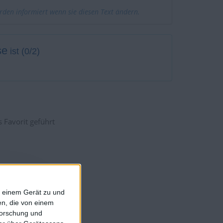
erden informiert wenn sie diesen Text ändern.
se
ist (0/2)
 Favorit geführt
rniers :
0
rniers :
0
f einem Gerät zu und
rniers :
0
n, die von einem
Turniers :
0
forschung und