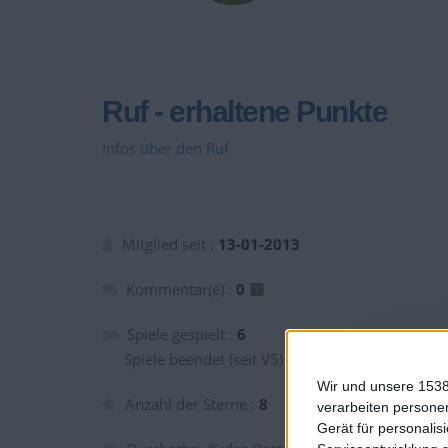
Ruf - erhaltene Punkte
Infos über den Ruf
Mitglied seit :
13-01-2013
Kommentar(e) :
0
Spiele gespielt :
6
Spiele beendet (seit V5) :
8
Wir und unsere 1538
Anzahl der Sterne :
8
verarbeiten persone
Gerät für personali