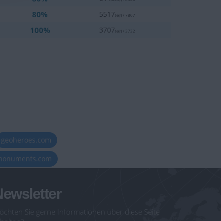
80%
5517
te(r) / 7807
100%
3707
te(r) / 3732
geoheroes.com
-monuments.com
ewsletter
öchten Sie gerne Informationen über diese Seite