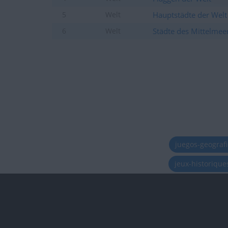
Hauptstädte der Welt
5
Welt
Städte des Mittelmee
6
Welt
juegos-geograf
jeux-historiqu