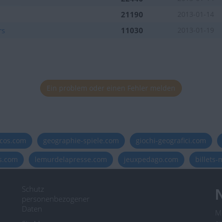
21190
2013-01-14
rs
11030
2013-01-19
Ein problem oder einen Fehler melden
icos.com
geographie-spiele.com
giochi-geografici.com
es.com
lemurdelapresse.com
jeuxpedago.com
billets
Schutz
N
personenbezogener
Daten
M