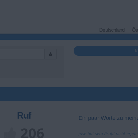
Deutschland
Ös
K
Ruf
Ein paar Worte zu meine
206
jäse hat sein Profil nicht ergän