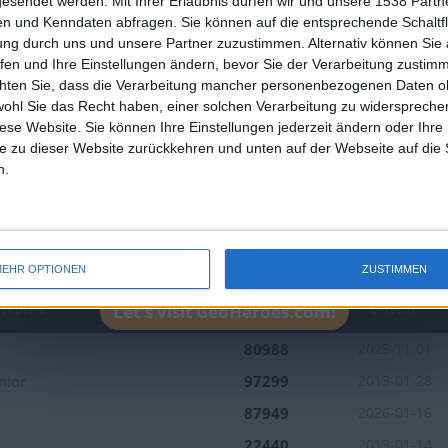
an English-speaking country
gesendet werden.
Mit Ihrer Erlaubnis dürfen wir und unsere 1538 Part
Platzierung in der Bestenlis
n und Kenndaten abfragen. Sie können auf die entsprechende Schaltfl
Join our American version now and be among
ung durch uns und unsere Partner zuzustimmen. Alternativ können Sie au
the firsts to submit your score on our
fen und Ihre Einstellungen ändern, bevor Sie der Verarbeitung zustim
leaderboards!
chten Sie, dass die Verarbeitung mancher personenbezogenen Daten oh
wohl Sie das Recht haben, einer solchen Verarbeitung zu widersprechen
diese Website. Sie können Ihre Einstellungen jederzeit ändern oder Ihre 
e zu dieser Website zurückkehren und unten auf der Webseite auf die 
n.
2
1
EHR OPTIONEN
ZUSTIMMEN
Beste
Name
Datum
Let's visit GeoHeroes.com!
Ergebnisse
80988
2025-11-01
nior
97299
2013-01-28
87949
2026-01-16
22440
2013-01-14