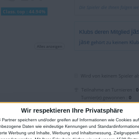
Die Spieler die Ihnen folgen w
Class. top : 44.94%
jä
Klubs deren Mitglied
jäse
gehört zu keinem Klub
Alles anzeigen
Wird von keinem Spieler als
Teilnahme an Turnieren :
0
Turnier(e) gewonnen :
0
Unter den 10 Besten des Tu
Wir respektieren Ihre Privatsphäre
Unter den 20 Besten des Tu
 Partner speichern und/oder greifen auf Informationen wie Cookies au
Unter den 50 Besten des Tu
nbezogene Daten wie eindeutige Kennungen und Standardinformatione
Unter den 100 Besten des 
🇺🇸 We noticed you’re visiting from
sierte Werbung und Inhalte, Werbung und Inhaltsmessung, Zielgruppen
Geopunkte :
0