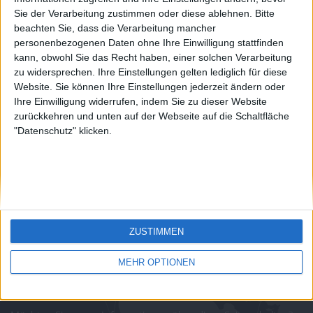
country
Sie der Verarbeitung zustimmen oder diese ablehnen.
Bitte
Join our American version now and be
beachten Sie, dass die Verarbeitung mancher
juegos-geograficos.com
geographie-spiele.com
among the firsts to submit your score
personenbezogenen Daten ohne Ihre Einwilligung stattfinden
on our leaderboards!
kann, obwohl Sie das Recht haben, einer solchen Verarbeitung
giochi-geografici.com
geoheroes.com
zu widersprechen. Ihre Einstellungen gelten lediglich für diese
Website. Sie können Ihre Einstellungen jederzeit ändern oder
jeux-historiques.com
lemurdelapresse.com
Ihre Einwilligung widerrufen, indem Sie zu dieser Website
zurückkehren und unten auf der Webseite auf die Schaltfläche
jeuxpedago.com
billets-monuments.com
"Datenschutz" klicken.
Schutz personenbezogener
Daten
SiteMap
Let's visit GeoHeroes.com!
Kontakt
ZUSTIMMEN
Rechtliche Hinweise
Partnerprogramm
MEHR OPTIONEN
Newsletter