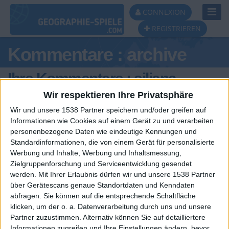
Toggl
CONNEXION
Navig
REGISTRIEREN
Kommentare : archive
Ihre Kommentare : siliana
Wir respektieren Ihre Privatsphäre
Wir und unsere 1538 Partner speichern und/oder greifen auf
Informationen wie Cookies auf einem Gerät zu und verarbeiten
personenbezogene Daten wie eindeutige Kennungen und
Standardinformationen, die von einem Gerät für personalisierte
Werbung und Inhalte, Werbung und Inhaltsmessung,
Zielgruppenforschung und Serviceentwicklung gesendet
werden.
Mit Ihrer Erlaubnis dürfen wir und unsere 1538 Partner
über Gerätescans genaue Standortdaten und Kenndaten
abfragen. Sie können auf die entsprechende Schaltfläche
🇺🇸 We noticed you’re visiting
Ein problem oder einen Fehler melden
klicken, um der o. a. Datenverarbeitung durch uns und unsere
from an English-speaking
Partner zuzustimmen. Alternativ können Sie auf detailliertere
Informationen zugreifen und Ihre Einstellungen ändern, bevor