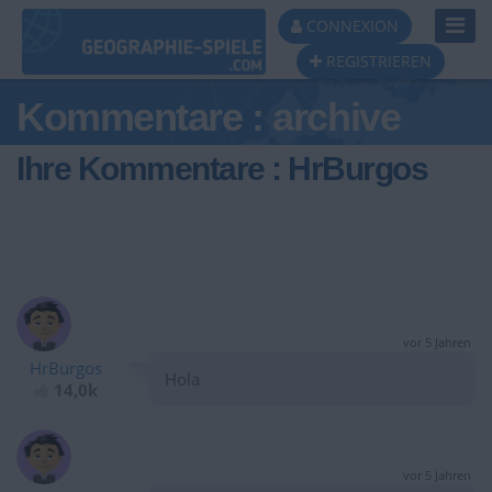
Toggl
CONNEXION
Navig
REGISTRIEREN
Kommentare : archive
Ihre Kommentare : HrBurgos
vor 5 Jahren
HrBurgos
Hola
14,0k
vor 5 Jahren