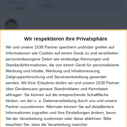
HrBurgos
Hola
14,0k
vor 5 Jahren
HrBurgos
Wir respektieren Ihre Privatsphäre
Hola
14,0k
Wir und unsere 1538 Partner speichern und/oder greifen auf
Informationen wie Cookies auf einem Gerät zu und verarbeiten
personenbezogene Daten wie eindeutige Kennungen und
vor 5 Jahren
Standardinformationen, die von einem Gerät für personalisierte
HrBurgos
Werbung und Inhalte, Werbung und Inhaltsmessung,
Hola
14,0k
Zielgruppenforschung und Serviceentwicklung gesendet
werden.
Mit Ihrer Erlaubnis dürfen wir und unsere 1538 Partner
über Gerätescans genaue Standortdaten und Kenndaten
abfragen. Sie können auf die entsprechende Schaltfläche
vor 5 Jahren
klicken, um der o. a. Datenverarbeitung durch uns und unsere
HrBurgos
Partner zuzustimmen. Alternativ können Sie auf detailliertere
Hola
14,0k
Informationen zugreifen und Ihre Einstellungen ändern, bevor
Sie der Verarbeitung zustimmen oder diese ablehnen.
Bitte
beachten Sie, dass die Verarbeitung mancher