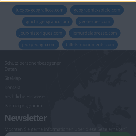
juegos-geograficos.com
geographie-spiele.com
giochi-geografici.com
geoheroes.com
jeux-historiques.com
lemurdelapresse.com
jeuxpedago.com
billets-monuments.com
Schutz personenbezogener
Daten
SiteMap
Kontakt
Rechtliche Hinweise
Partnerprogramm
Newsletter
Möchten Sie gerne Informationen über diese Seite erhalten?