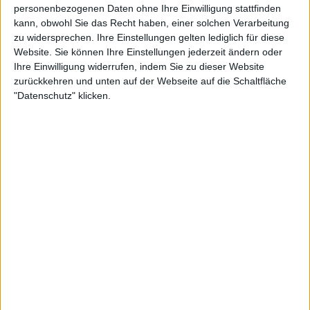
personenbezogenen Daten ohne Ihre Einwilligung stattfinden
vor 5 Jahren
kann, obwohl Sie das Recht haben, einer solchen Verarbeitung
HrBurgos
Hola
zu widersprechen. Ihre Einstellungen gelten lediglich für diese
14,0k
Website. Sie können Ihre Einstellungen jederzeit ändern oder
Ihre Einwilligung widerrufen, indem Sie zu dieser Website
zurückkehren und unten auf der Webseite auf die Schaltfläche
"Datenschutz" klicken.
vor 5 Jahren
HrBurgos
Hola
14,0k
vor 5 Jahren
HrBurgos
Hola
14,0k
vor 5 Jahren
HrBurgos
Hola
14,0k