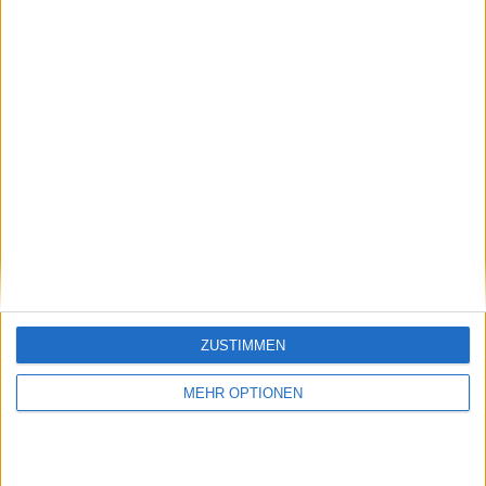
Hola
14,0k
Join our American version now and be
among the firsts to submit your score
on our leaderboards!
vor 5 Jahren
HrBurgos
Hola
14,0k
vor 5 Jahren
HrBurgos
Hola
14,0k
Let's visit GeoHeroes.com!
ZUSTIMMEN
vor 5 Jahren
HrBurgos
MEHR OPTIONEN
Hola
14,0k