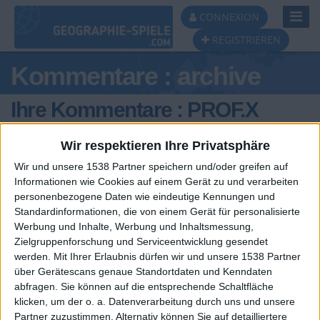
Toggl
CONNEXION
Navig
REGISTRIEREN
Kommentare : archive
Ihre Kommentare : PROF.X
Wir respektieren Ihre Privatsphäre
Wir und unsere 1538 Partner speichern und/oder greifen auf
Informationen wie Cookies auf einem Gerät zu und verarbeiten
personenbezogene Daten wie eindeutige Kennungen und
Standardinformationen, die von einem Gerät für personalisierte
vor 6 Monaten
Werbung und Inhalte, Werbung und Inhaltsmessung,
PROF.X
Zielgruppenforschung und Serviceentwicklung gesendet
Hallo
468
werden.
Mit Ihrer Erlaubnis dürfen wir und unsere 1538 Partner
über Gerätescans genaue Standortdaten und Kenndaten
abfragen. Sie können auf die entsprechende Schaltfläche
klicken, um der o. a. Datenverarbeitung durch uns und unsere
Partner zuzustimmen. Alternativ können Sie auf detailliertere