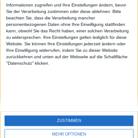
🇺🇸 We noticed you’re visiting
Informationen zugreifen und Ihre Einstellungen ändern, bevor
from an English-speaking
Sie der Verarbeitung zustimmen oder diese ablehnen.
Bitte
country
beachten Sie, dass die Verarbeitung mancher
Ein problem oder einen Fehler melden
personenbezogenen Daten ohne Ihre Einwilligung stattfinden
Join our American version now and be
kann, obwohl Sie das Recht haben, einer solchen Verarbeitung
among the firsts to submit your score
zu widersprechen. Ihre Einstellungen gelten lediglich für diese
Website. Sie können Ihre Einstellungen jederzeit ändern oder
on our leaderboards!
Ihre Einwilligung widerrufen, indem Sie zu dieser Website
juegos-geograficos.com
geographie-spiele.com
zurückkehren und unten auf der Webseite auf die Schaltfläche
"Datenschutz" klicken.
giochi-geografici.com
geoheroes.com
jeux-historiques.com
lemurdelapresse.com
jeuxpedago.com
billets-monuments.com
Schutz personenbezogener
Let's visit GeoHeroes.com!
Daten
ZUSTIMMEN
SiteMap
Kontakt
MEHR OPTIONEN