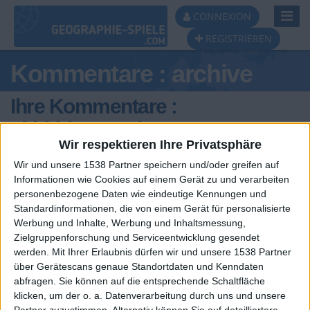
Toggl
CONNEXION
Navig
REGISTRIEREN
Kommentare : archive
Ihre Kommentare :
ahhhhhsawenia
Wir respektieren Ihre Privatsphäre
Wir und unsere 1538 Partner speichern und/oder greifen auf
Informationen wie Cookies auf einem Gerät zu und verarbeiten
personenbezogene Daten wie eindeutige Kennungen und
Standardinformationen, die von einem Gerät für personalisierte
Werbung und Inhalte, Werbung und Inhaltsmessung,
Zielgruppenforschung und Serviceentwicklung gesendet
vor 2 Jahren
werden.
Mit Ihrer Erlaubnis dürfen wir und unsere 1538 Partner
ahhhhhsawenia
victor ist gay mit filip
über Gerätescans genaue Standortdaten und Kenndaten
227
abfragen. Sie können auf die entsprechende Schaltfläche
klicken, um der o. a. Datenverarbeitung durch uns und unsere