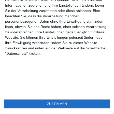
Partner zuzustimmen. Alternativ können Sie auf detailliertere
Informationen zugreifen und Ihre Einstellungen ändern, bevor
🇺🇸 We noticed you’re visiting
Sie der Verarbeitung zustimmen oder diese ablehnen.
Bitte
from an English-speaking
beachten Sie, dass die Verarbeitung mancher
country
personenbezogenen Daten ohne Ihre Einwilligung stattfinden
Ein problem oder einen Fehler melden
kann, obwohl Sie das Recht haben, einer solchen Verarbeitung
Join our American version now and be
zu widersprechen. Ihre Einstellungen gelten lediglich für diese
among the firsts to submit your score
Website. Sie können Ihre Einstellungen jederzeit ändern oder
on our leaderboards!
Ihre Einwilligung widerrufen, indem Sie zu dieser Website
zurückkehren und unten auf der Webseite auf die Schaltfläche
"Datenschutz" klicken.
juegos-geograficos.com
geographie-spiele.com
giochi-geografici.com
geoheroes.com
jeux-historiques.com
lemurdelapresse.com
jeuxpedago.com
billets-monuments.com
Let's visit GeoHeroes.com!
Schutz personenbezogener
Daten
ZUSTIMMEN
SiteMap