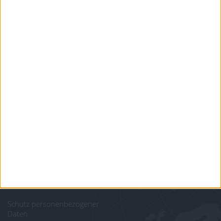
Ein problem oder einen Fehler melden
juegos-geograficos.com
geographie-spiele.com
giochi-geografici.com
geoheroes.com
jeux-historiques.com
lemurdelapresse.com
jeuxpedago.com
billets-monuments.com
Schutz personenbezogener
Daten