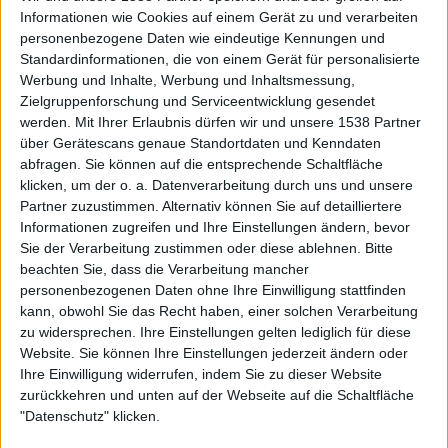
Informationen wie Cookies auf einem Gerät zu und verarbeiten
personenbezogene Daten wie eindeutige Kennungen und
vor 8 Monaten
Standardinformationen, die von einem Gerät für personalisierte
Cool67diferant
liked sonst gibt es babutche
1 768
Werbung und Inhalte, Werbung und Inhaltsmessung,
Zielgruppenforschung und Serviceentwicklung gesendet
werden.
Mit Ihrer Erlaubnis dürfen wir und unsere 1538 Partner
über Gerätescans genaue Standortdaten und Kenndaten
vor 9 Monaten
abfragen. Sie können auf die entsprechende Schaltfläche
Cool67diferant
klicken, um der o. a. Datenverarbeitung durch uns und unsere
ich habe 101210 geschaft! Aras Arat
1 768
Partner zuzustimmen. Alternativ können Sie auf detailliertere
Leon!
Informationen zugreifen und Ihre Einstellungen ändern, bevor
Sie der Verarbeitung zustimmen oder diese ablehnen.
Bitte
beachten Sie, dass die Verarbeitung mancher
personenbezogenen Daten ohne Ihre Einwilligung stattfinden
vor 9 Monaten
kann, obwohl Sie das Recht haben, einer solchen Verarbeitung
Cool67diferant
Danke an alle die mich zur favoriten
zu widersprechen. Ihre Einstellungen gelten lediglich für diese
1 768
gewält habt
Website. Sie können Ihre Einstellungen jederzeit ändern oder
Ihre Einwilligung widerrufen, indem Sie zu dieser Website
zurückkehren und unten auf der Webseite auf die Schaltfläche
"Datenschutz" klicken.
vor 9 Monaten