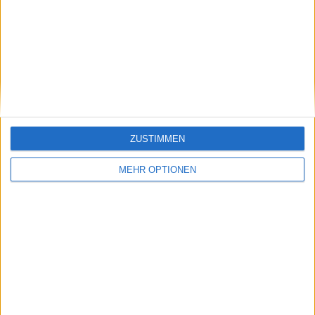
lllliiiikkkkkeeeeeeettttttt
vor 9 Monaten
Cool67diferant
soooooo vieeelle likes danke
1 768
Let's visit GeoHeroes.com!
ZUSTIMMEN
vor 9 Monaten
Cool67diferant
@Arti120 : leeeessssss goooooo! wie
MEHR OPTIONEN
1 768
hast du das geschaft!
vor 9 Monaten
Cool67diferant
hallo Aras hast du gesehen das arat
1 768
99439 geschaft hat! CRAZY!