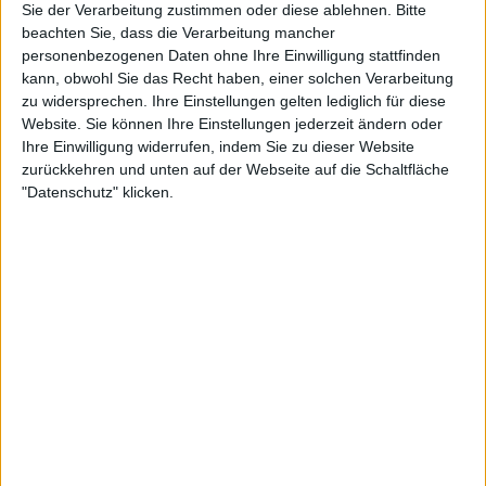
Sie der Verarbeitung zustimmen oder diese ablehnen.
Bitte
Eine dieser Gruppen, eine Quäker-Gemeinde in Atlantic City,
beachten Sie, dass die Verarbeitung mancher
gab den Straßen des Spielbretts Namen, die noch heute im
personenbezogenen Daten ohne Ihre Einwilligung stattfinden
Spiel verwendet werden und auf nahe gelegenen Orten
kann, obwohl Sie das Recht haben, einer solchen Verarbeitung
basieren. Aber Atlantic City war nicht der einzige Glücksspiel
zu widersprechen. Ihre Einstellungen gelten lediglich für diese
Ort, wo Monopoly gefeiert wurde und immer noch wird.
Denn dank Online Spiele wie Monopoly Live von Evolution
Website. Sie können Ihre Einstellungen jederzeit ändern oder
Gaming, kann man jetzt auch auf eine neue und
Ihre Einwilligung widerrufen, indem Sie zu dieser Website
hochinteressante Version des Spiels zugreifen, und zwar in
zurückkehren und unten auf der Webseite auf die Schaltfläche
einem seriösen und sicheren
Online Casino ohne LUGAS
in
"Datenschutz" klicken.
Deutschland.
Die Transformation des Spiels
Die Erzählung schwenkt in den 1930er Jahren, mitten in der
Weltwirtschaftskrise, deutlich ab. Ein Quäker-Ehepaar
brachte das Spiel zu ihrem Freund Charles Darrow, einem
Heizungsreparateur, der nicht im Büro arbeitete.