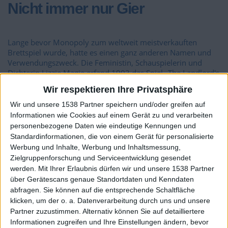
Nicht immer nur Gier
Lange bevor Monopoly zum weltweit meistverkauften
Brettspiel wurde, hatte es einen ganz anderen Namen und
Verwendungszweck. Die Feministin, Schauspielerin und
Dichterin Lizzie Magie erfand 1903 das Spiel „The Landlord's
Game“. Inspiriert von Henry Georges progressiven
Wir respektieren Ihre Privatsphäre
wirtschaftlichen Ideen wollte Magie die Gefahren privater
Landmonopole aufzeigen. Ihr Spiel sollte zeigen, wie
Wir und unsere 1538 Partner speichern und/oder greifen auf
schlimm Einkommensunterschiede sind und wie
Informationen wie Cookies auf einem Gerät zu und verarbeiten
ungezügelte Gier Gesellschaften zerstört.
personenbezogene Daten wie eindeutige Kennungen und
Standardinformationen, die von einem Gerät für personalisierte
Werbung und Inhalte, Werbung und Inhaltsmessung,
Wie die Kinderliteratur galten Brettspiele damals allgemein
Zielgruppenforschung und Serviceentwicklung gesendet
als Beispiel zur moralischen Erziehung. Magies Entwurf
werden.
Mit Ihrer Erlaubnis dürfen wir und unsere 1538 Partner
forderte die Spieler dazu auf, Ungleichheit zu bedenken,
über Gerätescans genaue Standortdaten und Kenndaten
anstatt sie zu feiern. Das Spiel wurde in Kleinstädten
abfragen. Sie können auf die entsprechende Schaltfläche
eingeführt, und andere Organisationen passten die
klicken, um der o. a. Datenverarbeitung durch uns und unsere
Richtlinien an ihre besonderen Umstände und Werte an.
Partner zuzustimmen. Alternativ können Sie auf detailliertere
Informationen zugreifen und Ihre Einstellungen ändern, bevor