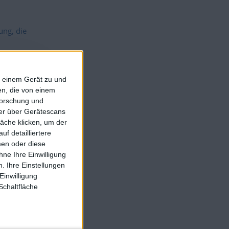
ung, die
f einem Gerät zu und
n, die von einem
forschung und
ner über Gerätescans
äche klicken, um der
f detailliertere
men oder diese
ne Ihre Einwilligung
. Ihre Einstellungen
 Daten
Einwilligung
Schaltfläche