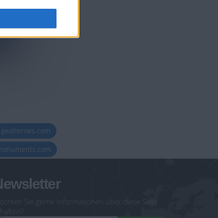
ags (LE
geoheroes.com
-monuments.com
ewsletter
öchten Sie gerne Informationen über diese Seite
halten?