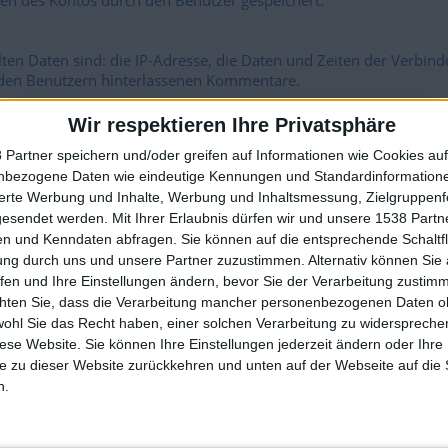
n des Kontos durch den Benutzer gespeichert.
n Daten sind: die IP-Adresse, die Daten und Zeiten der Verbind
n den Benutzern hinterlassenen Kommentare.
Wir respektieren Ihre Privatsphäre
Möglichkeit von Betrug auf geographie-spiele.com (Betrug an
 Partner speichern und/oder greifen auf Informationen wie Cookies au
nbezogene Daten wie eindeutige Kennungen und Standardinformatione
🇺🇸 We noticed you’re visiting from
sierte Werbung und Inhalte, Werbung und Inhaltsmessung, Zielgruppen
an English-speaking country
gesendet werden.
Mit Ihrer Erlaubnis dürfen wir und unsere 1538 Part
riff auf die Site und TLS-Verschlüsselung geschützt.
n und Kenndaten abfragen. Sie können auf die entsprechende Schaltfl
Join our American version now and be among
ung durch uns und unsere Partner zuzustimmen. Alternativ können Sie au
the firsts to submit your score on our
ographie-spiele.com gesammelt oder genutzt.
fen und Ihre Einstellungen ändern, bevor Sie der Verarbeitung zustim
leaderboards!
chten Sie, dass die Verarbeitung mancher personenbezogenen Daten oh
wohl Sie das Recht haben, einer solchen Verarbeitung zu widersprechen
uf Widerruf der Einwilligung zur Speicherung personenbezogener
diese Website. Sie können Ihre Einstellungen jederzeit ändern oder Ihre 
e zu dieser Website zurückkehren und unten auf der Webseite auf die 
n.
Benutzerkontos zur Folge.