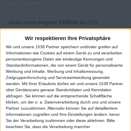
ichbins
Klubs deren Mitglied
ist (1/2)
La Villa Olímpica de los Glorious Fighters II
1
Wir respektieren Ihre Privatsphäre
Wir und unsere 1538 Partner speichern und/oder greifen auf
Informationen wie Cookies auf einem Gerät zu und verarbeiten
personenbezogene Daten wie eindeutige Kennungen und
Mitglied seit :
05-08-2020
Standardinformationen, die von einem Gerät für personalisierte
Werbung und Inhalte, Werbung und Inhaltsmessung,
Kommentar(e) :
33
Zielgruppenforschung und Serviceentwicklung gesendet
werden.
Mit Ihrer Erlaubnis dürfen wir und unsere 1538 Partner
Spiele gespielt :
31
über Gerätescans genaue Standortdaten und Kenndaten
Spiele beendet (seit V5) :
669
abfragen. Sie können auf die entsprechende Schaltfläche
klicken, um der o. a. Datenverarbeitung durch uns und unsere
Anzahl der Sterne :
59
Partner zuzustimmen. Alternativ können Sie auf detailliertere
Informationen zugreifen und Ihre Einstellungen ändern, bevor
Sie der Verarbeitung zustimmen oder diese ablehnen.
Bitte
Durchschn. % des Bestresultats :
75.78%
beachten Sie, dass die Verarbeitung mancher