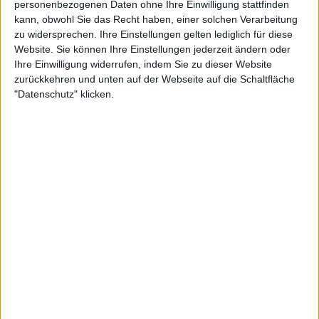
personenbezogenen Daten ohne Ihre Einwilligung stattfinden
In der Liste der besten Ergebnisse :
0
kann, obwohl Sie das Recht haben, einer solchen Verarbeitung
Wird von
10
Spieler(n) als Favorit geführt
zu widersprechen. Ihre Einstellungen gelten lediglich für diese
Website. Sie können Ihre Einstellungen jederzeit ändern oder
Teilnahme an Turnieren :
0
Ihre Einwilligung widerrufen, indem Sie zu dieser Website
Turnier(e) gewonnen :
0
zurückkehren und unten auf der Webseite auf die Schaltfläche
Unter den 10 Besten des Turniers :
0
"Datenschutz" klicken.
Unter den 20 Besten des Turniers :
0
Unter den 50 Besten des Turniers :
0
Unter den 100 Besten des Turniers :
0
Geopunkte :
0
Platzierung in der Bestenliste :
1
Scores
Suchen