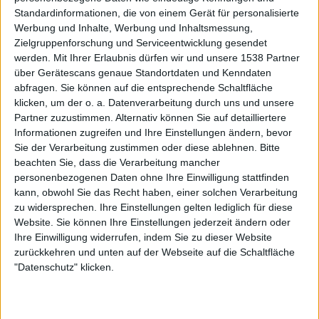
Standardinformationen, die von einem Gerät für personalisierte
messi*
Klubs deren Mitglied
ist (1/2)
Werbung und Inhalte, Werbung und Inhaltsmessung,
Zielgruppenforschung und Serviceentwicklung gesendet
The Geo Fanatics
werden.
Mit Ihrer Erlaubnis dürfen wir und unsere 1538 Partner
über Gerätescans genaue Standortdaten und Kenndaten
abfragen. Sie können auf die entsprechende Schaltfläche
klicken, um der o. a. Datenverarbeitung durch uns und unsere
Partner zuzustimmen. Alternativ können Sie auf detailliertere
Mitglied seit :
29-08-2021
Informationen zugreifen und Ihre Einstellungen ändern, bevor
Sie der Verarbeitung zustimmen oder diese ablehnen.
Bitte
Kommentar(e) :
1
beachten Sie, dass die Verarbeitung mancher
personenbezogenen Daten ohne Ihre Einwilligung stattfinden
Spiele gespielt :
15
kann, obwohl Sie das Recht haben, einer solchen Verarbeitung
Spiele beendet (seit V5) :
101
zu widersprechen. Ihre Einstellungen gelten lediglich für diese
Website. Sie können Ihre Einstellungen jederzeit ändern oder
Anzahl der Sterne :
16
Ihre Einwilligung widerrufen, indem Sie zu dieser Website
zurückkehren und unten auf der Webseite auf die Schaltfläche
Durchschn. % des Bestresultats :
57.57%
"Datenschutz" klicken.
In der Liste der besten Ergebnisse :
0
Wird von
1
Spieler(n) als Favorit geführt