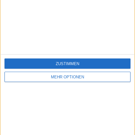
juegos-geograficos.com
geographie-spiele.com
giochi-geografici.com
geoheroes.com
jeux-historiques.com
lemurdelapresse.com
jeuxpedago.com
billets-monuments.com
ZUSTIMMEN
MEHR OPTIONEN
Schutz personenbezogener
Daten
SiteMap
Kontakt
Rechtliche Hinweise
Partnerprogramm
Newsletter