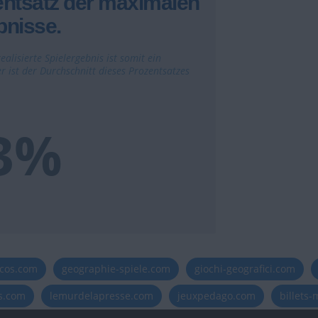
entsatz der maximalen
bnisse.
ealisierte Spielergebnis ist somit ein
r ist der Durchschnitt dieses Prozentsatzes
.3%
icos.com
geographie-spiele.com
giochi-geografici.com
es.com
lemurdelapresse.com
jeuxpedago.com
billets