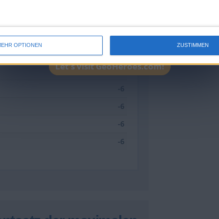
-2
-2
-2
EHR OPTIONEN
ZUSTIMMEN
-6
Let's visit GeoHeroes.com!
-6
-6
-6
-6
-6