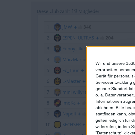
19
Diese Club zählt
Mitglieder
1
JMW
340
2
ESPEN_ULTRAS
204
3
Funny_like_a_easter-bunny
9
4
MärzMarlon
6,9k
Wir und unsere 1538
verarbeiten persone
5
Fc_Thun
268
Gerät für personali
6
L-Master
2 146
Serviceentwicklung 
genaue Standortdate
7
mini willyrex ツ
1 463
o. a. Datenverarbeit
Informationen zugrei
8
ImoKa
1 173
ablehnen.
Bitte bea
9
Napoli
242
stattfinden kann, ob
gelten lediglich für 
10
SECHSER
12,0k
widerrufen, indem Si
"Datenschutz" klicke