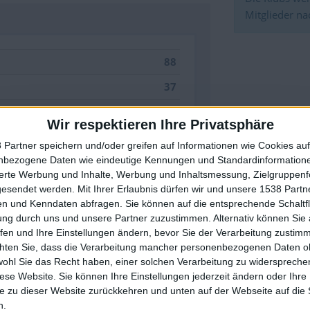
Mitglieder n
88
37
60
35
Wir respektieren Ihre Privatsphäre
35
 Partner speichern und/oder greifen auf Informationen wie Cookies au
nbezogene Daten wie eindeutige Kennungen und Standardinformatione
32
🇺🇸 We noticed you’re visiting from
sierte Werbung und Inhalte, Werbung und Inhaltsmessung, Zielgruppen
32
an English-speaking country
gesendet werden.
Mit Ihrer Erlaubnis dürfen wir und unsere 1538 Part
n und Kenndaten abfragen. Sie können auf die entsprechende Schaltfl
31
Join our American version now and be among
ung durch uns und unsere Partner zuzustimmen. Alternativ können Sie au
the firsts to submit your score on our
fen und Ihre Einstellungen ändern, bevor Sie der Verarbeitung zustim
18
leaderboards!
chten Sie, dass die Verarbeitung mancher personenbezogenen Daten oh
14
wohl Sie das Recht haben, einer solchen Verarbeitung zu widersprechen
diese Website. Sie können Ihre Einstellungen jederzeit ändern oder Ihre 
0
e zu dieser Website zurückkehren und unten auf der Webseite auf die 
n.