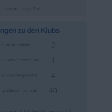
hat kein anhängiges Turnier
ungen zu den Klubs
2
 Klubs pro Spieler
1
 der verwalteten Klubs
4
 von Beitrittsgesuchen
40
tgliederzahl pro Klub
5
den gelöscht, falls Sie nicht mindestens