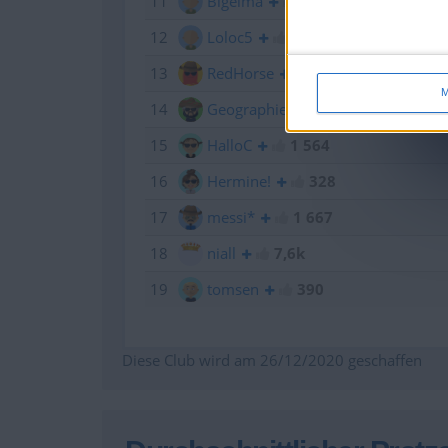
11
Bigelma
214
12
Loloc5
598
13
RedHorse
466
M
14
GeographieStar***
866
15
HalloC
1 564
16
Hermine!
328
17
messi*
1 667
18
niall
7,6k
19
tomsen
390
Diese Club wird am 26/12/2020 geschaffen