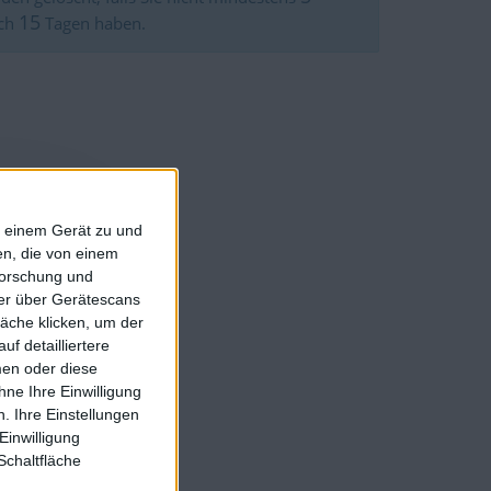
15
ach
Tagen haben.
f einem Gerät zu und
n, die von einem
forschung und
ner über Gerätescans
äche klicken, um der
f detailliertere
men oder diese
ne Ihre Einwilligung
. Ihre Einstellungen
Einwilligung
Schaltfläche