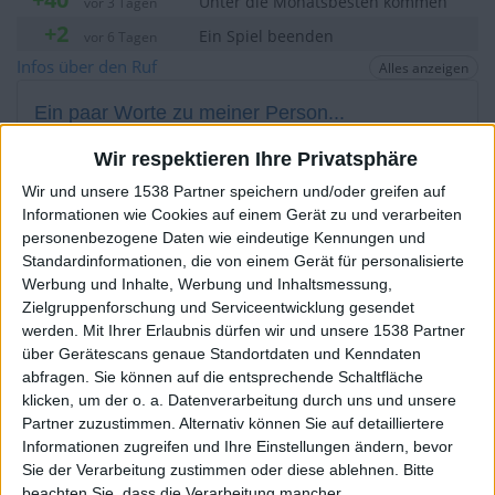
Unter die Monatsbesten kommen
vor 3 Tagen
+2
Ein Spiel beenden
vor 6 Tagen
+2
Infos über den Ruf
Alles anzeigen
Ein Spiel beenden
vor 6 Tagen
+40
Unter die Monatsbesten kommen
vor 6 Tagen
Ein paar Worte zu meiner Person...
+2
Ein Spiel beenden
vor 6 Tagen
Wir respektieren Ihre Privatsphäre
+2
titi1968 hat sein Profil nicht ergänzt
Ein Spiel beenden
vor 6 Tagen
Wir und unsere 1538 Partner speichern und/oder greifen auf
+40
Unter die Monatsbesten kommen
vor 6 Tagen
Die Spieler die Ihnen folgen werden informiert wenn sie
Informationen wie Cookies auf einem Gerät zu und verarbeiten
diesen Text ändern.
+40
personenbezogene Daten wie eindeutige Kennungen und
Unter die Monatsbesten kommen
vor 6 Tagen
Standardinformationen, die von einem Gerät für personalisierte
+2
Ein Spiel beenden
vor 6 Tagen
Werbung und Inhalte, Werbung und Inhaltsmessung,
+2
Zielgruppenforschung und Serviceentwicklung gesendet
Ein Spiel beenden
vor 6 Tagen
titi1968
Klubs deren Mitglied
ist (2/2)
werden.
Mit Ihrer Erlaubnis dürfen wir und unsere 1538 Partner
+20
Unter die Wochenbesten kommen
vor 6 Tagen
über Gerätescans genaue Standortdaten und Kenndaten
La Villa Olímpica de los Glorious Fighters II
1
+20
abfragen. Sie können auf die entsprechende Schaltfläche
Unter die Wochenbesten kommen
vor 6 Tagen
Les francos-allemands!!
klicken, um der o. a. Datenverarbeitung durch uns und unsere
+2
Ein Spiel beenden
vor 6 Tagen
Partner zuzustimmen. Alternativ können Sie auf detailliertere
+2
Informationen zugreifen und Ihre Einstellungen ändern, bevor
Ein Spiel beenden
vor 6 Tagen
Sie der Verarbeitung zustimmen oder diese ablehnen.
Bitte
+20
Unter die Wochenbesten kommen
vor 6 Tagen
beachten Sie, dass die Verarbeitung mancher