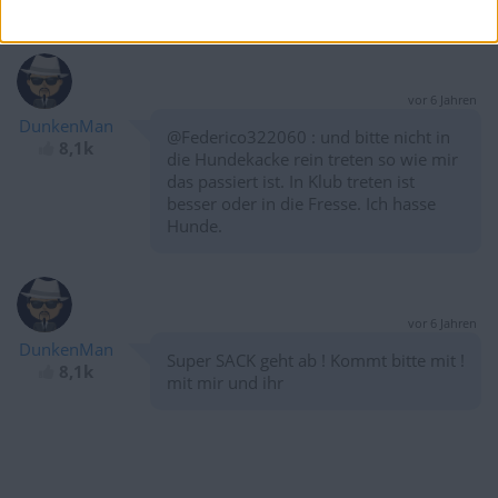
@Foki : nö
8,1k
vor 6 Jahren
DunkenMan
@Federico322060 : und bitte nicht in
8,1k
die Hundekacke rein treten so wie mir
das passiert ist. In Klub treten ist
besser oder in die Fresse. Ich hasse
Hunde.
vor 6 Jahren
DunkenMan
Super SACK geht ab ! Kommt bitte mit !
8,1k
mit mir und ihr