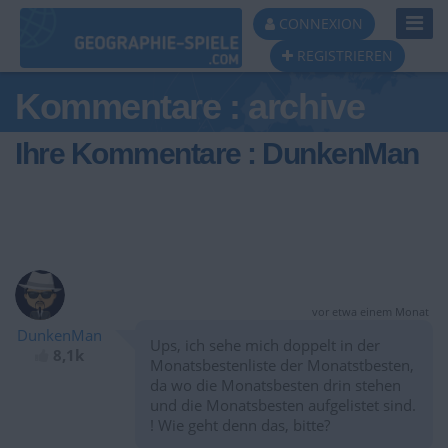
Toggl
CONNEXION
Navig
REGISTRIEREN
Kommentare : archive
Ihre Kommentare : DunkenMan
vor etwa einem Monat
DunkenMan
Ups, ich sehe mich doppelt in der
8,1k
Monatsbestenliste der Monatstbesten,
da wo die Monatsbesten drin stehen
und die Monatsbesten aufgelistet sind.
! Wie geht denn das, bitte?