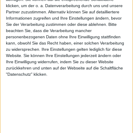
8,1k
Unterbuxe. Gibt nix besseres und der
klicken, um der o. a. Datenverarbeitung durch uns und unsere
Duft haut einen glatt um! Oder
Partner zuzustimmen. Alternativ können Sie auf detailliertere
DunkenMan wäscht zwischendurch
Informationen zugreifen und Ihre Einstellungen ändern, bevor
mal durch so. Dauert aber trotzdem
Sie der Verarbeitung zustimmen oder diese ablehnen.
Bitte
nicht lange bis es wieder zum
beachten Sie, dass die Verarbeitung mancher
Schnüffeln anregendgeht.
personenbezogenen Daten ohne Ihre Einwilligung stattfinden
kann, obwohl Sie das Recht haben, einer solchen Verarbeitung
zu widersprechen. Ihre Einstellungen gelten lediglich für diese
Website. Sie können Ihre Einstellungen jederzeit ändern oder
vor etwa einem Jahr
Ihre Einwilligung widerrufen, indem Sie zu dieser Website
DunkenMan
zurückkehren und unten auf der Webseite auf die Schaltfläche
Ich bin GANGSTAR RAPPER. Kommt
8,1k
alle in mein Studio. Wir musizieren!
"Datenschutz" klicken.
vor etwa einem Jahr
DunkenMan
Möhrensuppe von ERASCO . . . . .
8,1k
himmmmmm lecker!