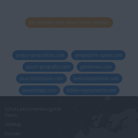
Ein problem oder einen Fehler melden
juegos-geograficos.com
geographie-spiele.com
giochi-geografici.com
geoheroes.com
jeux-historiques.com
lemurdelapresse.com
jeuxpedago.com
billets-monuments.com
Schutz personenbezogener
Daten
SiteMap
Kontakt