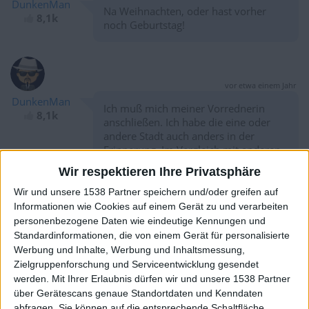
DunkenMan
Na Weihnachten, oder hast vorher
8,1k
noch Geburtstag!
vor etwa einem Jahr
DunkenMan
Ich muß mich meiner Vorrednerin
8,1k
anschließen. Ich habe die eine oder
andere Stadt auch anders in der
Erinnerung. Im Vergleich mit anderen
Karten. Die müssen ja auch nicht
Wir respektieren Ihre Privatsphäre
stimmen. Aber hier sollte mal alles
überarbeitet werden und endlich für
Wir und unsere 1538 Partner speichern und/oder greifen auf
Klarheit gesorgt werden.
Informationen wie Cookies auf einem Gerät zu und verarbeiten
Ich bedanke mich schon mal.
personenbezogene Daten wie eindeutige Kennungen und
Standardinformationen, die von einem Gerät für personalisierte
Werbung und Inhalte, Werbung und Inhaltsmessung,
Zielgruppenforschung und Serviceentwicklung gesendet
werden.
Mit Ihrer Erlaubnis dürfen wir und unsere 1538 Partner
vor etwa einem Jahr
über Gerätescans genaue Standortdaten und Kenndaten
DunkenMan
Frischer Fisch, fangfrisch aus der
abfragen. Sie können auf die entsprechende Schaltfläche