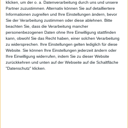
klicken, um der o. a. Datenverarbeitung durch uns und unsere
+40
Unter die Monatsbesten kommen
vor 18 Tagen
Partner zuzustimmen. Alternativ können Sie auf detailliertere
DunkenMan
Klubs deren Mitglied
ist (2/2)
+20
Unter die Wochenbesten kommen
vor 18 Tagen
Informationen zugreifen und Ihre Einstellungen ändern, bevor
Sie der Verarbeitung zustimmen oder diese ablehnen.
Bitte
+2
La Villa Olímpica de los Glorious Fighters II
Ein Spiel beenden
vor 18 Tagen
beachten Sie, dass die Verarbeitung mancher
+20
Unter die Wochenbesten kommen
EARTH BAND CLUB
vor 18 Tagen
personenbezogenen Daten ohne Ihre Einwilligung stattfinden
kann, obwohl Sie das Recht haben, einer solchen Verarbeitung
+2
Ein Spiel beenden
vor 18 Tagen
zu widersprechen. Ihre Einstellungen gelten lediglich für diese
+20
Unter die Wochenbesten kommen
vor 24 Tagen
Website. Sie können Ihre Einstellungen jederzeit ändern oder
+2
Ihre Einwilligung widerrufen, indem Sie zu dieser Website
Ein Spiel beenden
vor 24 Tagen
Mitglied seit :
11-06-2020
zurückkehren und unten auf der Webseite auf die Schaltfläche
+2
Ein Spiel beenden
vor 24 Tagen
"Datenschutz" klicken.
Kommentar(e) :
28
+20
Unter die Wochenbesten kommen
vor 24 Tagen
+40
Spiele gespielt :
31
Unter die Monatsbesten kommen
vor 24 Tagen
+2
Spiele beendet (seit V5) :
347
Ein Spiel beenden
vor 24 Tagen
+40
Unter die Monatsbesten kommen
vor 24 Tagen
Anzahl der Sterne :
79
+2
Ein Spiel beenden
vor 24 Tagen
Durchschn. % des Bestresultats :
91.43%
+2
Ein Spiel beenden
vor 24 Tagen