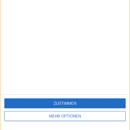
Städte Europas
85994
27
Europas
Städte Europas Junior
85869
28
Europas
Städte Deutschlands Junior
66796
29
Deutschland
Länder der Europäischen
59327
30
Europas
Union
Städte Europas Expert
49818
31
Europas
Ein problem oder einen Fehler melden
ZUSTIMMEN
MEHR OPTIONEN