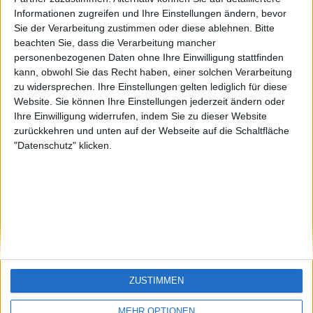
offside
Sepp
sontagch
🇺🇸 We noticed you’re visiting
Informationen zugreifen und Ihre Einstellungen ändern, bevor
Sie der Verarbeitung zustimmen oder diese ablehnen.
Bitte
from an English-speaking
beachten Sie, dass die Verarbeitung mancher
country
personenbezogenen Daten ohne Ihre Einwilligung stattfinden
kann, obwohl Sie das Recht haben, einer solchen Verarbeitung
Join our American version now and be
zu widersprechen. Ihre Einstellungen gelten lediglich für diese
among the firsts to submit your score
Website. Sie können Ihre Einstellungen jederzeit ändern oder
on our leaderboards!
Ihre Einwilligung widerrufen, indem Sie zu dieser Website
zurückkehren und unten auf der Webseite auf die Schaltfläche
"Datenschutz" klicken.
Let's visit GeoHeroes.com!
ZUSTIMMEN
Si vous êtes francophone, vous devriez aller
ici
MEHR OPTIONEN