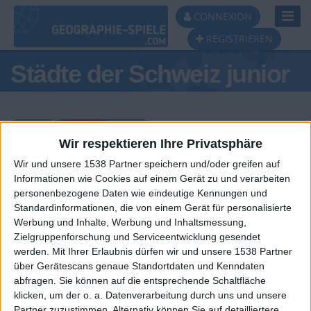
Toggl
CONNEXION
Navig
REGISTRIEREN
Städte der Schweiz junior
Wir respektieren Ihre Privatsphäre
Wir und unsere 1538 Partner speichern und/oder greifen auf
Tagespodest
Informationen wie Cookies auf einem Gerät zu und verarbeiten
personenbezogene Daten wie eindeutige Kennungen und
#1
#2
#3
Standardinformationen, die von einem Gerät für personalisierte
Werbung und Inhalte, Werbung und Inhaltsmessung,
Zielgruppenforschung und Serviceentwicklung gesendet
werden.
Mit Ihrer Erlaubnis dürfen wir und unsere 1538 Partner
über Gerätescans genaue Standortdaten und Kenndaten
abfragen. Sie können auf die entsprechende Schaltfläche
klicken, um der o. a. Datenverarbeitung durch uns und unsere
Partner zuzustimmen. Alternativ können Sie auf detailliertere