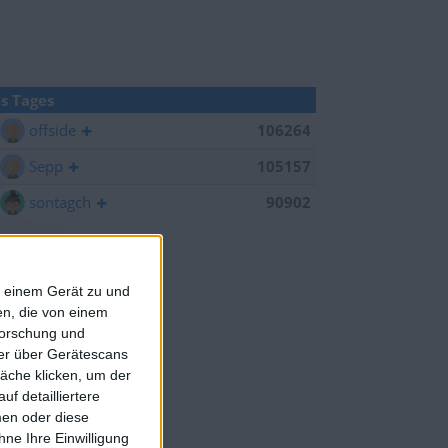
s Tages
offside
106264
Sepp
105157
sontagch
90902
f einem Gerät zu und
n, die von einem
forschung und
ner über Gerätescans
äche klicken, um der
f detailliertere
men oder diese
ne Ihre Einwilligung