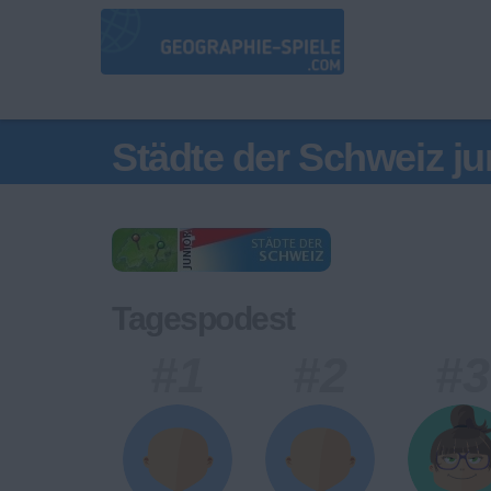
Städte der Schweiz ju
Tagespodest
#1
#2
#3