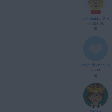
XxxReaLBurK
321,8k
zerya.duendar
760
Teka