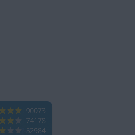
: 90073
: 74178
: 52984