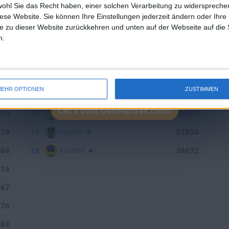
433
10
ccn
102205
wohl Sie das Recht haben, einer solchen Verarbeitung zu widersprechen
diese Website. Sie können Ihre Einstellungen jederzeit ändern oder Ihre 
379
11
brunswiek
91629
e zu dieser Website zurückkehren und unten auf der Webseite auf die 
n.
109
12
sontagch
90902
825
13
einarsson
88734
792
14
iggypop
66889
EHR OPTIONEN
ZUSTIMMEN
443
15
Joli
60579
Let's visit GeoHeroes.com!
300
16
R.Seifert
59920
179
17
timrob
52934
264
18
Kirimiri
36632
016
867
376
184