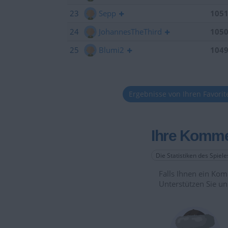
23
Sepp
105
24
JohannesTheThird
105
25
Blumi2
104
Ergebnisse von Ihren Favori
Ihre Komme
Die Statistiken des Spiel
Falls Ihnen ein Komm
Unterstützen Sie un