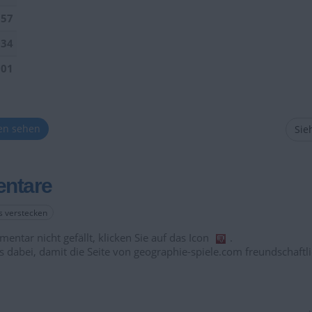
157
034
901
ten sehen
Sieh
ntare
es verstecken
entar nicht gefällt, klicken Sie auf das Icon
.
s dabei, damit die Seite von geographie-spiele.com freundschaftli