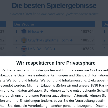
Die besten Spielergebnisse
In diesen Listen kann nur eines Ihrer Spielergebnisse stehen.
Der Woche
De
027
1
El-loco
108704
1
992
2
Cruyff149@hotmail.com
108537
2
958
3
LA.VIDA.LOCA
107825
3
263
4
offside
106264
Wir respektieren Ihre Privatsphäre
006
5
EnzRRh
105867
 Partner speichern und/oder greifen auf Informationen wie Cookies au
949
6
YB2018
105376
nbezogene Daten wie eindeutige Kennungen und Standardinformatione
🇺🇸 We noticed you’re visiting from
sierte Werbung und Inhalte, Werbung und Inhaltsmessung, Zielgruppen
704
7
forest
105184
an English-speaking country
gesendet werden.
Mit Ihrer Erlaubnis dürfen wir und unsere 1538 Part
n und Kenndaten abfragen. Sie können auf die entsprechende Schaltfl
629
8
Sepp
105157
Join our American version now and be among
ung durch uns und unsere Partner zuzustimmen. Alternativ können Sie au
the firsts to submit your score on our
537
9
spotter
104520
fen und Ihre Einstellungen ändern, bevor Sie der Verarbeitung zustim
leaderboards!
chten Sie, dass die Verarbeitung mancher personenbezogenen Daten oh