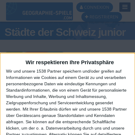
Toggl
CONNEXION
Navig
REGISTRIEREN
Städte der Schweiz junior
Wir respektieren Ihre Privatsphäre
Wir und unsere 1538 Partner speichern und/oder greifen auf
Tagespodest
Informationen wie Cookies auf einem Gerät zu und verarbeiten
personenbezogene Daten wie eindeutige Kennungen und
#1
Standardinformationen, die von einem Gerät für personalisierte
Werbung und Inhalte, Werbung und Inhaltsmessung,
Zielgruppenforschung und Serviceentwicklung gesendet
werden.
Mit Ihrer Erlaubnis dürfen wir und unsere 1538 Partner
über Gerätescans genaue Standortdaten und Kenndaten
abfragen. Sie können auf die entsprechende Schaltfläche
klicken, um der o. a. Datenverarbeitung durch uns und unsere
Partner zuzustimmen. Alternativ können Sie auf detailliertere