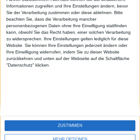
Funny1
🇺🇸 We noticed you’re visiting
Informationen zugreifen und Ihre Einstellungen ändern, bevor
Sie der Verarbeitung zustimmen oder diese ablehnen.
Bitte
from an English-speaking
beachten Sie, dass die Verarbeitung mancher
country
personenbezogenen Daten ohne Ihre Einwilligung stattfinden
kann, obwohl Sie das Recht haben, einer solchen Verarbeitung
Join our American version now and be
zu widersprechen. Ihre Einstellungen gelten lediglich für diese
among the firsts to submit your score
Website. Sie können Ihre Einstellungen jederzeit ändern oder
on our leaderboards!
Ihre Einwilligung widerrufen, indem Sie zu dieser Website
zurückkehren und unten auf der Webseite auf die Schaltfläche
"Datenschutz" klicken.
Let's visit GeoHeroes.com!
ZUSTIMMEN
Si vous êtes francophone, vous devriez aller
ici
MEHR OPTIONEN