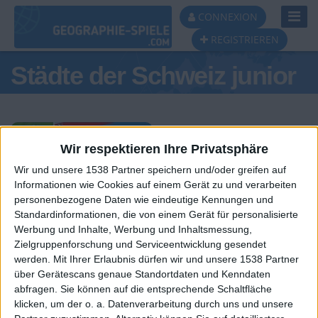
Toggl
CONNEXION
Navig
REGISTRIEREN
Städte der Schweiz junior
Wir respektieren Ihre Privatsphäre
Wir und unsere 1538 Partner speichern und/oder greifen auf
Tagespodest
Informationen wie Cookies auf einem Gerät zu und verarbeiten
personenbezogene Daten wie eindeutige Kennungen und
#1
#2
#3
Standardinformationen, die von einem Gerät für personalisierte
Werbung und Inhalte, Werbung und Inhaltsmessung,
Zielgruppenforschung und Serviceentwicklung gesendet
werden.
Mit Ihrer Erlaubnis dürfen wir und unsere 1538 Partner
über Gerätescans genaue Standortdaten und Kenndaten
abfragen. Sie können auf die entsprechende Schaltfläche
klicken, um der o. a. Datenverarbeitung durch uns und unsere