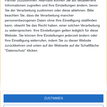
KXM aus der
EnzRRh
eek
Partner zuzustimmen. Alternativ können Sie auf detailliertere
Oberpfalz
Informationen zugreifen und Ihre Einstellungen ändern, bevor
🇺🇸 We noticed you’re visiting
Sie der Verarbeitung zustimmen oder diese ablehnen.
Bitte
from an English-speaking
beachten Sie, dass die Verarbeitung mancher
country
personenbezogenen Daten ohne Ihre Einwilligung stattfinden
kann, obwohl Sie das Recht haben, einer solchen Verarbeitung
Join our American version now and be
zu widersprechen. Ihre Einstellungen gelten lediglich für diese
among the firsts to submit your score
Website. Sie können Ihre Einstellungen jederzeit ändern oder
on our leaderboards!
Ihre Einwilligung widerrufen, indem Sie zu dieser Website
zurückkehren und unten auf der Webseite auf die Schaltfläche
"Datenschutz" klicken.
Let's visit GeoHeroes.com!
ZUSTIMMEN
Si vous êtes francophone, vous devriez aller
ici