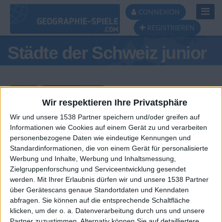
Toggl
CONNEXION
Navig
REGISTRIEREN
Städte der Schweiz junior
Wir respektieren Ihre Privatsphäre
Wir und unsere 1538 Partner speichern und/oder greifen auf
Tagespodest
Informationen wie Cookies auf einem Gerät zu und verarbeiten
personenbezogene Daten wie eindeutige Kennungen und
#1
#2
#3
Standardinformationen, die von einem Gerät für personalisierte
Werbung und Inhalte, Werbung und Inhaltsmessung,
Zielgruppenforschung und Serviceentwicklung gesendet
werden.
Mit Ihrer Erlaubnis dürfen wir und unsere 1538 Partner
über Gerätescans genaue Standortdaten und Kenndaten
abfragen. Sie können auf die entsprechende Schaltfläche
klicken, um der o. a. Datenverarbeitung durch uns und unsere
Partner zuzustimmen. Alternativ können Sie auf detailliertere