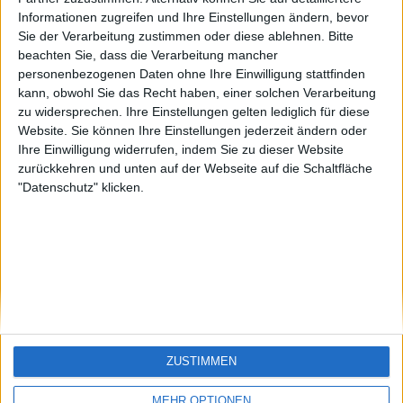
offside
Sepp
sontagch
🇺🇸 We noticed you’re visiting
Informationen zugreifen und Ihre Einstellungen ändern, bevor
Sie der Verarbeitung zustimmen oder diese ablehnen.
Bitte
from an English-speaking
beachten Sie, dass die Verarbeitung mancher
country
personenbezogenen Daten ohne Ihre Einwilligung stattfinden
kann, obwohl Sie das Recht haben, einer solchen Verarbeitung
Join our American version now and be
zu widersprechen. Ihre Einstellungen gelten lediglich für diese
among the firsts to submit your score
Website. Sie können Ihre Einstellungen jederzeit ändern oder
on our leaderboards!
Ihre Einwilligung widerrufen, indem Sie zu dieser Website
zurückkehren und unten auf der Webseite auf die Schaltfläche
"Datenschutz" klicken.
Let's visit GeoHeroes.com!
ZUSTIMMEN
Si vous êtes francophone, vous devriez aller
ici
MEHR OPTIONEN