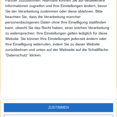
KXM aus der
EnzRRh
eek
Partner zuzustimmen. Alternativ können Sie auf detailliertere
Oberpfalz
Informationen zugreifen und Ihre Einstellungen ändern, bevor
🇺🇸 We noticed you’re visiting
Sie der Verarbeitung zustimmen oder diese ablehnen.
Bitte
from an English-speaking
beachten Sie, dass die Verarbeitung mancher
country
personenbezogenen Daten ohne Ihre Einwilligung stattfinden
kann, obwohl Sie das Recht haben, einer solchen Verarbeitung
Join our American version now and be
zu widersprechen. Ihre Einstellungen gelten lediglich für diese
among the firsts to submit your score
Website. Sie können Ihre Einstellungen jederzeit ändern oder
on our leaderboards!
Ihre Einwilligung widerrufen, indem Sie zu dieser Website
zurückkehren und unten auf der Webseite auf die Schaltfläche
"Datenschutz" klicken.
Let's visit GeoHeroes.com!
ZUSTIMMEN
Si vous êtes francophone, vous devriez aller
ici