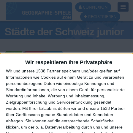
Toggl
CONNEXION
Navig
REGISTRIEREN
Städte der Schweiz junior
Wir respektieren Ihre Privatsphäre
Wir und unsere 1538 Partner speichern und/oder greifen auf
Tagespodest
Informationen wie Cookies auf einem Gerät zu und verarbeiten
personenbezogene Daten wie eindeutige Kennungen und
#1
#2
#3
Standardinformationen, die von einem Gerät für personalisierte
Werbung und Inhalte, Werbung und Inhaltsmessung,
Zielgruppenforschung und Serviceentwicklung gesendet
werden.
Mit Ihrer Erlaubnis dürfen wir und unsere 1538 Partner
über Gerätescans genaue Standortdaten und Kenndaten
abfragen. Sie können auf die entsprechende Schaltfläche
klicken, um der o. a. Datenverarbeitung durch uns und unsere