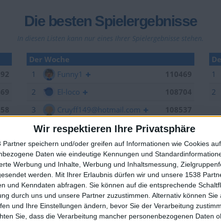
Die besten Spielergebnisse
In diesen Listen kann nur eines Ihrer Spielergebnisse stehen.
Der Woche
De
992
1
Funny1
110469
1
469
2
El-loco
108704
2
958
3
Cruyff149@hotmail.com
108537
263
4
KXM aus der Oberpfalz
108523
Wir respektieren Ihre Privatsphäre
 Partner speichern und/oder greifen auf Informationen wie Cookies au
006
5
Santiago-de-Cuba
107963
nbezogene Daten wie eindeutige Kennungen und Standardinformatione
🇺🇸 We noticed you’re visiting from
949
6
LA.VIDA.LOCA
107825
sierte Werbung und Inhalte, Werbung und Inhaltsmessung, Zielgruppen
an English-speaking country
gesendet werden.
Mit Ihrer Erlaubnis dürfen wir und unsere 1538 Part
704
7
EnzRRh
106846
n und Kenndaten abfragen. Sie können auf die entsprechende Schaltfl
Join our American version now and be among
ung durch uns und unsere Partner zuzustimmen. Alternativ können Sie au
629
8
offside
106264
the firsts to submit your score on our
fen und Ihre Einstellungen ändern, bevor Sie der Verarbeitung zustim
leaderboards!
537
9
YB2018
105376
chten Sie, dass die Verarbeitung mancher personenbezogenen Daten oh