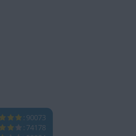
: 90073
: 74178