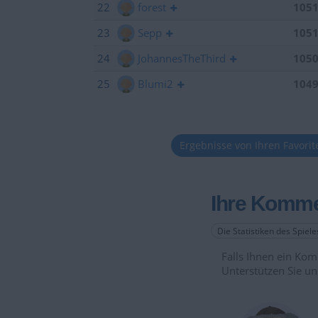
22
forest
105
23
Sepp
105
24
JohannesTheThird
105
25
Blumi2
104
Ergebnisse von Ihren Favori
Ihre Komme
Die Statistiken des Spiel
Falls Ihnen ein Komm
Unterstützen Sie un