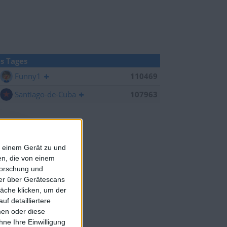
s Tages
Funny1
110469
Santiago-de-Cuba
107963
f einem Gerät zu und
n, die von einem
forschung und
ner über Gerätescans
äche klicken, um der
f detailliertere
men oder diese
ne Ihre Einwilligung