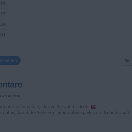
184
157
034
901
ten sehen
Sieh
ntare
es verstecken
entar nicht gefällt, klicken Sie auf das Icon
.
s dabei, damit die Seite von geographie-spiele.com freundschaftli