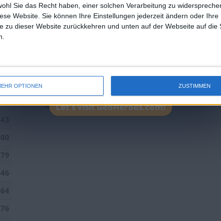
wohl Sie das Recht haben, einer solchen Verarbeitung zu widersprechen
523
10
Sepp
105157
diese Website. Sie können Ihre Einstellungen jederzeit ändern oder Ihre 
e zu dieser Website zurückkehren und unten auf der Webseite auf die 
433
11
eek
102370
n.
379
12
brunswiek
91629
109
13
sontagch
90902
963
14
Joli
60579
EHR OPTIONEN
ZUSTIMMEN
825
15
timrob
52934
Let's visit GeoHeroes.com!
443
300
179
846
264
376