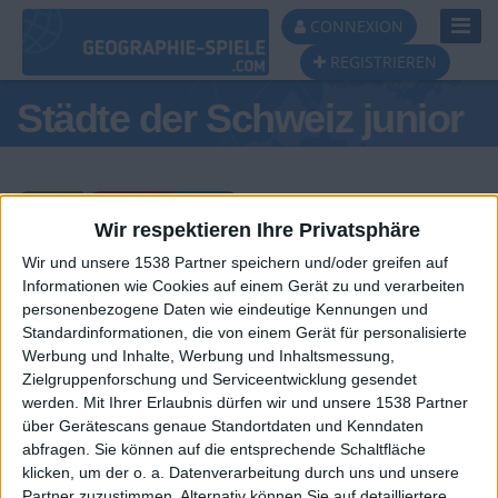
Toggl
CONNEXION
Navig
REGISTRIEREN
Städte der Schweiz junior
Wir respektieren Ihre Privatsphäre
Wir und unsere 1538 Partner speichern und/oder greifen auf
Tagespodest
Informationen wie Cookies auf einem Gerät zu und verarbeiten
personenbezogene Daten wie eindeutige Kennungen und
#1
#2
Standardinformationen, die von einem Gerät für personalisierte
Werbung und Inhalte, Werbung und Inhaltsmessung,
Zielgruppenforschung und Serviceentwicklung gesendet
werden.
Mit Ihrer Erlaubnis dürfen wir und unsere 1538 Partner
über Gerätescans genaue Standortdaten und Kenndaten
abfragen. Sie können auf die entsprechende Schaltfläche
klicken, um der o. a. Datenverarbeitung durch uns und unsere
Partner zuzustimmen. Alternativ können Sie auf detailliertere