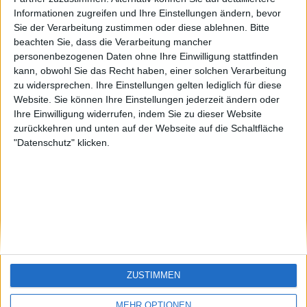
eek
sontagch
🇺🇸 We noticed you’re visiting
Informationen zugreifen und Ihre Einstellungen ändern, bevor
Sie der Verarbeitung zustimmen oder diese ablehnen.
Bitte
from an English-speaking
beachten Sie, dass die Verarbeitung mancher
country
personenbezogenen Daten ohne Ihre Einwilligung stattfinden
kann, obwohl Sie das Recht haben, einer solchen Verarbeitung
Join our American version now and be
zu widersprechen. Ihre Einstellungen gelten lediglich für diese
among the firsts to submit your score
Website. Sie können Ihre Einstellungen jederzeit ändern oder
on our leaderboards!
Ihre Einwilligung widerrufen, indem Sie zu dieser Website
zurückkehren und unten auf der Webseite auf die Schaltfläche
"Datenschutz" klicken.
Let's visit GeoHeroes.com!
ZUSTIMMEN
Si vous êtes francophone, vous devriez aller
ici
MEHR OPTIONEN