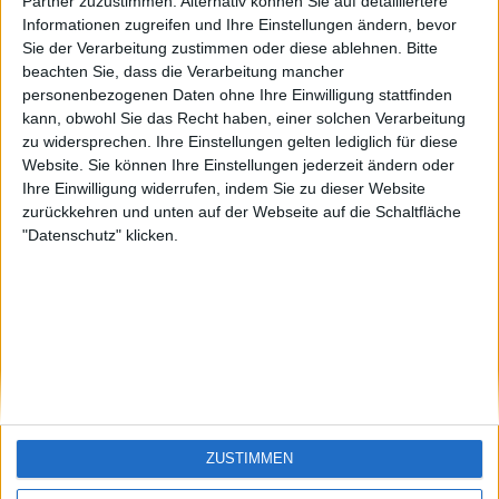
KXM aus der
EnzRRh
eek
Partner zuzustimmen. Alternativ können Sie auf detailliertere
Oberpfalz
Informationen zugreifen und Ihre Einstellungen ändern, bevor
🇺🇸 We noticed you’re visiting
Sie der Verarbeitung zustimmen oder diese ablehnen.
Bitte
from an English-speaking
beachten Sie, dass die Verarbeitung mancher
country
personenbezogenen Daten ohne Ihre Einwilligung stattfinden
kann, obwohl Sie das Recht haben, einer solchen Verarbeitung
Join our American version now and be
zu widersprechen. Ihre Einstellungen gelten lediglich für diese
among the firsts to submit your score
Website. Sie können Ihre Einstellungen jederzeit ändern oder
on our leaderboards!
Ihre Einwilligung widerrufen, indem Sie zu dieser Website
zurückkehren und unten auf der Webseite auf die Schaltfläche
"Datenschutz" klicken.
Let's visit GeoHeroes.com!
ZUSTIMMEN
Si vous êtes francophone, vous devriez aller
ici