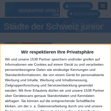
Toggl
CONNEXION
Navig
REGISTRIEREN
Städte der Schweiz junior
Wir respektieren Ihre Privatsphäre
Wir und unsere 1538 Partner speichern und/oder greifen auf
Tagespodest
Informationen wie Cookies auf einem Gerät zu und verarbeiten
personenbezogene Daten wie eindeutige Kennungen und
#1
#2
#3
Standardinformationen, die von einem Gerät für personalisierte
Werbung und Inhalte, Werbung und Inhaltsmessung,
Zielgruppenforschung und Serviceentwicklung gesendet
werden.
Mit Ihrer Erlaubnis dürfen wir und unsere 1538 Partner
über Gerätescans genaue Standortdaten und Kenndaten
abfragen. Sie können auf die entsprechende Schaltfläche
klicken, um der o. a. Datenverarbeitung durch uns und unsere