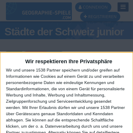
Toggl
CONNEXION
Navig
REGISTRIEREN
Städte der Schweiz junior
Wir respektieren Ihre Privatsphäre
Wir und unsere 1538 Partner speichern und/oder greifen auf
Tagespodest
Informationen wie Cookies auf einem Gerät zu und verarbeiten
personenbezogene Daten wie eindeutige Kennungen und
#1
Standardinformationen, die von einem Gerät für personalisierte
Werbung und Inhalte, Werbung und Inhaltsmessung,
Zielgruppenforschung und Serviceentwicklung gesendet
werden.
Mit Ihrer Erlaubnis dürfen wir und unsere 1538 Partner
über Gerätescans genaue Standortdaten und Kenndaten
abfragen. Sie können auf die entsprechende Schaltfläche
klicken, um der o. a. Datenverarbeitung durch uns und unsere
Partner zuzustimmen. Alternativ können Sie auf detailliertere