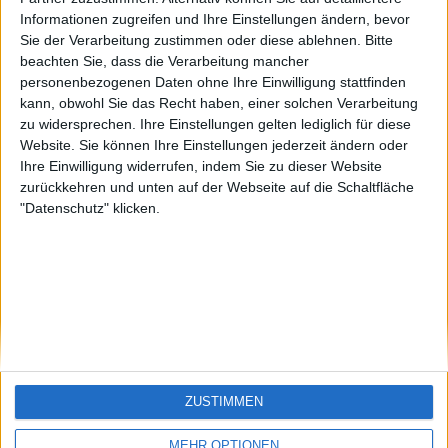
Funny1
🇺🇸 We noticed you’re visiting
Informationen zugreifen und Ihre Einstellungen ändern, bevor
Sie der Verarbeitung zustimmen oder diese ablehnen.
Bitte
from an English-speaking
beachten Sie, dass die Verarbeitung mancher
country
personenbezogenen Daten ohne Ihre Einwilligung stattfinden
kann, obwohl Sie das Recht haben, einer solchen Verarbeitung
Join our American version now and be
zu widersprechen. Ihre Einstellungen gelten lediglich für diese
among the firsts to submit your score
Website. Sie können Ihre Einstellungen jederzeit ändern oder
on our leaderboards!
Ihre Einwilligung widerrufen, indem Sie zu dieser Website
zurückkehren und unten auf der Webseite auf die Schaltfläche
"Datenschutz" klicken.
Let's visit GeoHeroes.com!
ZUSTIMMEN
Si vous êtes francophone, vous devriez aller
ici
MEHR OPTIONEN