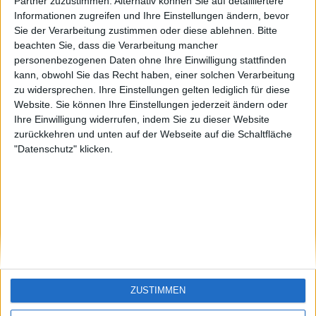
KXM aus der
EnzRRh
eek
Partner zuzustimmen. Alternativ können Sie auf detailliertere
Oberpfalz
Informationen zugreifen und Ihre Einstellungen ändern, bevor
🇺🇸 We noticed you’re visiting
Sie der Verarbeitung zustimmen oder diese ablehnen.
Bitte
from an English-speaking
beachten Sie, dass die Verarbeitung mancher
country
personenbezogenen Daten ohne Ihre Einwilligung stattfinden
kann, obwohl Sie das Recht haben, einer solchen Verarbeitung
Join our American version now and be
zu widersprechen. Ihre Einstellungen gelten lediglich für diese
among the firsts to submit your score
Website. Sie können Ihre Einstellungen jederzeit ändern oder
on our leaderboards!
Ihre Einwilligung widerrufen, indem Sie zu dieser Website
zurückkehren und unten auf der Webseite auf die Schaltfläche
"Datenschutz" klicken.
Let's visit GeoHeroes.com!
ZUSTIMMEN
Si vous êtes francophone, vous devriez aller
ici