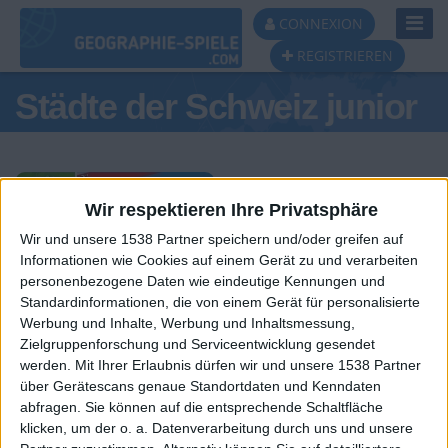
Toggl
CONNEXION
Navig
REGISTRIEREN
Städte der Schweiz junior
Wir respektieren Ihre Privatsphäre
Wir und unsere 1538 Partner speichern und/oder greifen auf
Tagespodest
Informationen wie Cookies auf einem Gerät zu und verarbeiten
personenbezogene Daten wie eindeutige Kennungen und
#1
#2
#3
Standardinformationen, die von einem Gerät für personalisierte
Werbung und Inhalte, Werbung und Inhaltsmessung,
Zielgruppenforschung und Serviceentwicklung gesendet
werden.
Mit Ihrer Erlaubnis dürfen wir und unsere 1538 Partner
über Gerätescans genaue Standortdaten und Kenndaten
abfragen. Sie können auf die entsprechende Schaltfläche
klicken, um der o. a. Datenverarbeitung durch uns und unsere