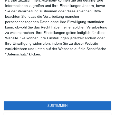
KXM aus der
EnzRRh
eek
Partner zuzustimmen. Alternativ können Sie auf detailliertere
Oberpfalz
Informationen zugreifen und Ihre Einstellungen ändern, bevor
🇺🇸 We noticed you’re visiting
Sie der Verarbeitung zustimmen oder diese ablehnen.
Bitte
from an English-speaking
beachten Sie, dass die Verarbeitung mancher
country
personenbezogenen Daten ohne Ihre Einwilligung stattfinden
kann, obwohl Sie das Recht haben, einer solchen Verarbeitung
Join our American version now and be
zu widersprechen. Ihre Einstellungen gelten lediglich für diese
among the firsts to submit your score
Website. Sie können Ihre Einstellungen jederzeit ändern oder
on our leaderboards!
Ihre Einwilligung widerrufen, indem Sie zu dieser Website
zurückkehren und unten auf der Webseite auf die Schaltfläche
"Datenschutz" klicken.
Let's visit GeoHeroes.com!
ZUSTIMMEN
Si vous êtes francophone, vous devriez aller
ici