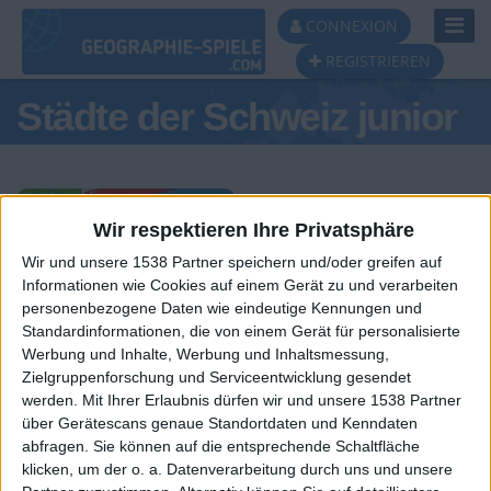
Toggl
CONNEXION
Navig
REGISTRIEREN
Städte der Schweiz junior
Wir respektieren Ihre Privatsphäre
Wir und unsere 1538 Partner speichern und/oder greifen auf
Tagespodest
Informationen wie Cookies auf einem Gerät zu und verarbeiten
personenbezogene Daten wie eindeutige Kennungen und
#1
#2
#3
Standardinformationen, die von einem Gerät für personalisierte
Werbung und Inhalte, Werbung und Inhaltsmessung,
Zielgruppenforschung und Serviceentwicklung gesendet
werden.
Mit Ihrer Erlaubnis dürfen wir und unsere 1538 Partner
über Gerätescans genaue Standortdaten und Kenndaten
abfragen. Sie können auf die entsprechende Schaltfläche
klicken, um der o. a. Datenverarbeitung durch uns und unsere