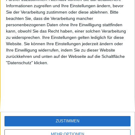
EnzRRh
eek
🇺🇸 We noticed you’re visiting
Informationen zugreifen und Ihre Einstellungen ändern, bevor
Sie der Verarbeitung zustimmen oder diese ablehnen.
Bitte
from an English-speaking
beachten Sie, dass die Verarbeitung mancher
country
personenbezogenen Daten ohne Ihre Einwilligung stattfinden
kann, obwohl Sie das Recht haben, einer solchen Verarbeitung
Join our American version now and be
zu widersprechen. Ihre Einstellungen gelten lediglich für diese
among the firsts to submit your score
Website. Sie können Ihre Einstellungen jederzeit ändern oder
on our leaderboards!
Ihre Einwilligung widerrufen, indem Sie zu dieser Website
zurückkehren und unten auf der Webseite auf die Schaltfläche
"Datenschutz" klicken.
Let's visit GeoHeroes.com!
ZUSTIMMEN
Si vous êtes francophone, vous devriez aller
ici
MEHR OPTIONEN