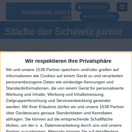
Toggl
CONNEXION
Navig
REGISTRIEREN
Städte der Schweiz junior
Wir respektieren Ihre Privatsphäre
Wir und unsere 1538 Partner speichern und/oder greifen auf
Tagespodest
Informationen wie Cookies auf einem Gerät zu und verarbeiten
personenbezogene Daten wie eindeutige Kennungen und
#1
#2
Standardinformationen, die von einem Gerät für personalisierte
Werbung und Inhalte, Werbung und Inhaltsmessung,
Zielgruppenforschung und Serviceentwicklung gesendet
werden.
Mit Ihrer Erlaubnis dürfen wir und unsere 1538 Partner
über Gerätescans genaue Standortdaten und Kenndaten
abfragen. Sie können auf die entsprechende Schaltfläche
klicken, um der o. a. Datenverarbeitung durch uns und unsere
Partner zuzustimmen. Alternativ können Sie auf detailliertere