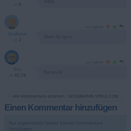
Hallo
0
vor 2 Jahren
Straßenei
Moin ihr ayris
2
vor 2 Jahren
diku
floiran24
42,1k
Alle Kommentare ansehen : GEOGRAPHIE-SPIELE.COM
Einen Kommentar hinzufügen
Nur angemeldete Spieler können Kommentare
hinzufügen.