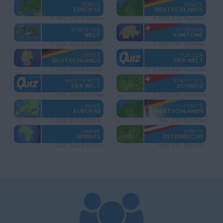
1 962 245
Partien
1 620 373
Partien
1 691 193
Partien
1 862 797
Partien
1 209 165
Partien
1 016 037
Partien
892 304
Partien
1 208 086
Partien
1 184 913
Partien
807 150
Partien
528 243
Partien
658 523
Partien