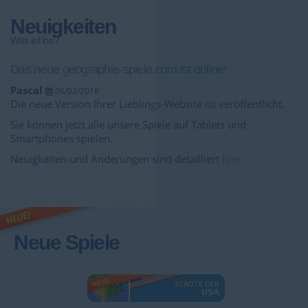
Neuigkeiten
Was ist los?
Das neue geographie-spiele.com ist online!
Pascal
06/02/2018
Die neue Version Ihrer Lieblings-Website ist veröffentlicht.
Sie können jetzt alle unsere Spiele auf Tablets und
Smartphones spielen.
Neuigkeiten und Änderungen sind detailliert
hier
.
Neue Spiele