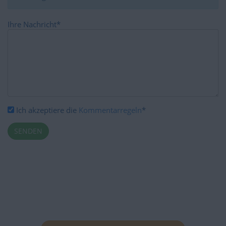
Ihre Nachricht
*
Ich akzeptiere die
Kommentarregeln
*