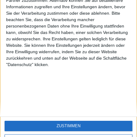
Funny1
Santiago-de-
Partner zuzustimmen. Alternativ können Sie auf detailliertere
Cuba
Informationen zugreifen und Ihre Einstellungen ändern, bevor
🇺🇸 We noticed you’re visiting
Sie der Verarbeitung zustimmen oder diese ablehnen.
Bitte
from an English-speaking
beachten Sie, dass die Verarbeitung mancher
country
personenbezogenen Daten ohne Ihre Einwilligung stattfinden
kann, obwohl Sie das Recht haben, einer solchen Verarbeitung
Join our American version now and be
zu widersprechen. Ihre Einstellungen gelten lediglich für diese
among the firsts to submit your score
Website. Sie können Ihre Einstellungen jederzeit ändern oder
on our leaderboards!
Ihre Einwilligung widerrufen, indem Sie zu dieser Website
zurückkehren und unten auf der Webseite auf die Schaltfläche
"Datenschutz" klicken.
Let's visit GeoHeroes.com!
ZUSTIMMEN
Si vous êtes francophone, vous devriez aller
ici